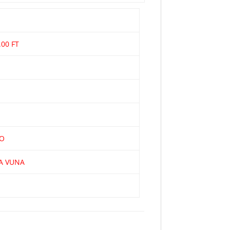
.00 FT
O
A VUNA