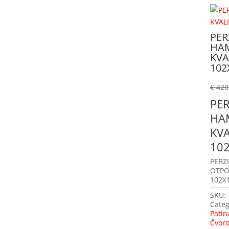
PER
HAM
KVA
102
€
420
PER
HA
KV
10
PERZ
OTPO
102X1
SKU:
Categ
Patin
Čvoro