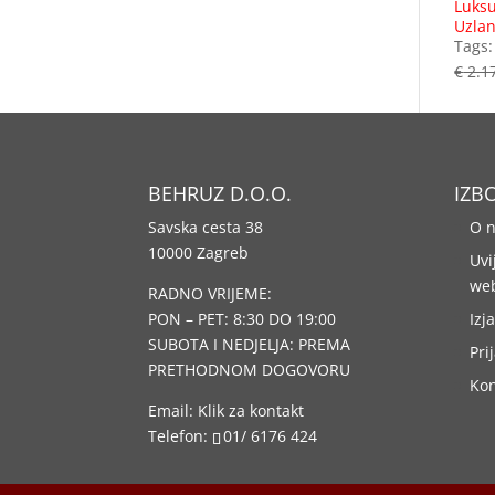
Luksu
Uzlan
Tags
€
2.1
BEHRUZ D.O.O.
IZB
Savska cesta 38
O 
10000 Zagreb
Uvi
we
RADNO VRIJEME:
PON – PET: 8:30 DO 19:00
Izj
SUBOTA I NEDJELJA: PREMA
Pri
PRETHODNOM DOGOVORU
Kon
Email:
Klik za kontakt
Telefon:
01/ 6176 424