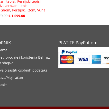
zni tepisi
,
Perzijski tepisi
,
i/Čvorovani tepisi
:
Ghom
,
Perzijski
,
Qom
,
Vuna
79,00
€
1.699,00
ORNIK
PLATITE PayPal-om
nama
jeti prodaje i korištenja Behruz
b shop-a
ava o zaštiti osobnih podataka
java/Moj račun
takt