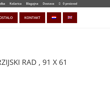
dba
Košarica
Blagajna
Dostava
0 proizvod
OSTALO
KONTAKT
IJSKI RAD , 91 X 61