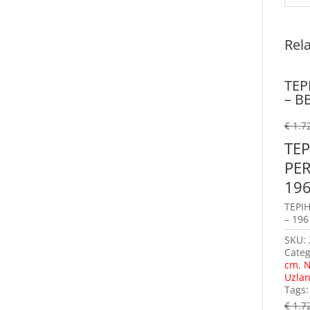
Rel
TEP
– B
€
1.7
TEP
PER
196
TEPIH
– 196
SKU:
Categ
cm
,
N
Uzlan
Tags
€
1.7