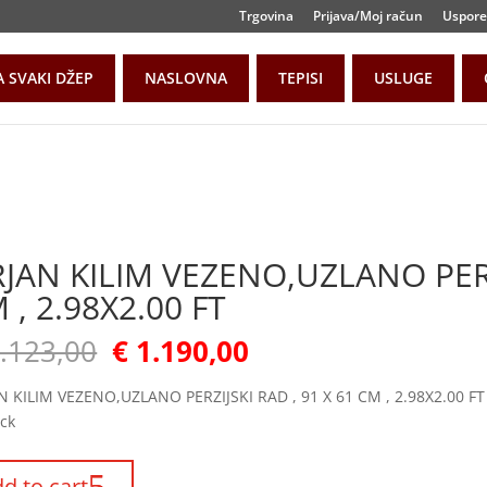
Trgovina
Prijava/Moj račun
Uspore
A SVAKI DŽEP
NASLOVNA
TEPISI
USLUGE
RJAN KILIM VEZENO,UZLANO PERZ
 , 2.98X2.00 FT
.123,00
€
1.190,00
N KILIM VEZENO,UZLANO PERZIJSKI RAD , 91 X 61 CM , 2.98X2.00 FT
ock
d to cart