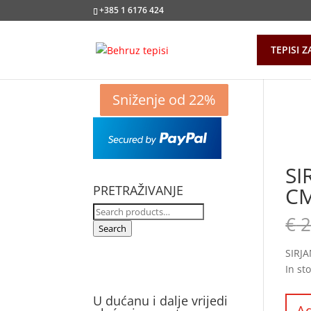
+385 1 6176 424
TEPISI Z
Sniženje od 44%
Sniženje od 50%
Sniženje od 5%
Sniženje od 22%
SI
PRETRAŽIVANJE
CM
Search
€
2
for:
Search
SIRJA
In st
U dućanu i dalje vrijedi
Ad