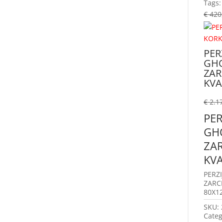
Tags
€
420
PER
GH
ZAR
KVA
€
2.1
PER
GH
ZAR
KVA
PERZ
ZARCH
80X12
SKU:
Categ