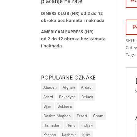
plaćanje na rate
DINERS CLUB (HR) od 2 do 12
obroka bez kamata i naknada
AMERICAN EXPRESS (HR)
od 2 do 12
obroka bez kamata
SKU:
i naknada
Categ
Tags
POPULARNE OZNAKE
Abadeh
Afghan
Ardabil
Asstd
Bakhtiyar
Beluch
Bijar
Bukhara
Dashte Moghan
Ersari
Ghom
Hamadan
Heriz
Indijski
Kashan
Kashmir
Kilim