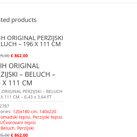
ated products
IH ORIGINAL PERZIJSKI
ELUCH – 196 X 111 CM
25,00
€
862,00
IH ORIGINAL
ZIJSKI – BELUCH –
 X 111 CM
 ORIGINAL PERZIJSKI – BELUCH
 X 111 CM – 6,43 x 3,64 FT
2787
ories:
120x180 cm
,
140x220
omadski tepisi
,
Perzijski tepisi
,
i/Čvorovani tepisi
:
Beluch
,
Perzijski
25,00
€
862,00