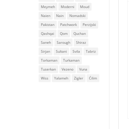
Meymeh
Moderni
Moud
Naien
Nain
Nomadski
Pakistan
Patchwork
Perzijski
Qashqai
Qom
Quchan
Saneh
Sarough
Shiraz
Sirjan
Sultani
Svila
Tabriz
Torkaman
Turkaman
Tuserkan
Vezeno
Vuna
Wiss
Yalameh
Zigler
Ćilim