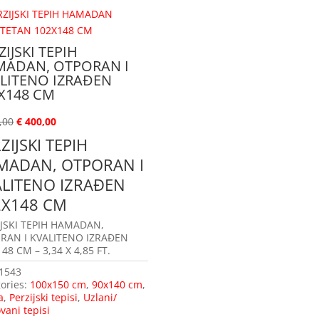
ZIJSKI TEPIH
ADAN, OTPORAN I
LITENO IZRAĐEN
X148 CM
,00
€
400,00
ZIJSKI TEPIH
MADAN, OTPORAN I
ALITENO IZRAĐEN
2X148 CM
IJSKI TEPIH HAMADAN,
RAN I KVALITENO IZRAĐEN
48 CM – 3,34 X 4,85 FT.
1543
ories:
100x150 cm
,
90x140 cm
,
a
,
Perzijski tepisi
,
Uzlani/
vani tepisi