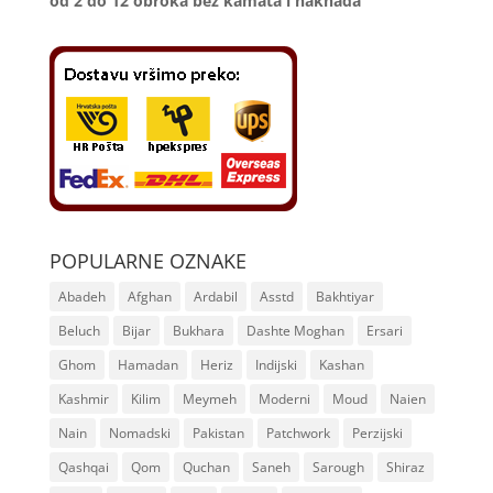
od 2 do 12
obroka bez kamata i naknada
POPULARNE OZNAKE
Abadeh
Afghan
Ardabil
Asstd
Bakhtiyar
Beluch
Bijar
Bukhara
Dashte Moghan
Ersari
Ghom
Hamadan
Heriz
Indijski
Kashan
Kashmir
Kilim
Meymeh
Moderni
Moud
Naien
Nain
Nomadski
Pakistan
Patchwork
Perzijski
Qashqai
Qom
Quchan
Saneh
Sarough
Shiraz