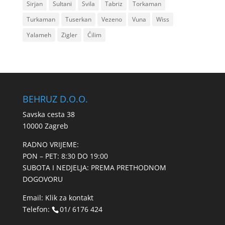
Sirjan
Sultani
Svila
Tabriz
Torkaman
Turkaman
Tuserkan
Vezeno
Vuna
Wiss
Yalameh
Zigler
Ćilim
BEHRUZ D.O.O.
Savska cesta 38
10000 Zagreb
RADNO VRIJEME:
PON – PET: 8:30 DO 19:00
SUBOTA I NEDJELJA: PREMA PRETHODNOM
DOGOVORU
Email:
Klik za kontakt
Telefon:
01/ 6176 424