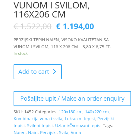
VUNOM I SVILOM,
116X206 CM
€
1.522,00
€
1.194,00
PERZIJSKI TEPIH NAIEN, VISOKO KVALITETAN SA
VUNOM I SVILOM, 116 X 206 CM – 3,80 X 6,75 FT.
In stock
Add to cart
SKU:
1452
Categories:
120x180 cm
,
140x220 cm
,
Kombinacija vuna i svila
,
Luksuzni tepisi
,
Perzijski
tepisi
,
Svileni tepisi
,
Uzlani/Čvorovani tepisi
Tags:
Naien
,
Nain
,
Perzijski
,
Svila
,
Vuna