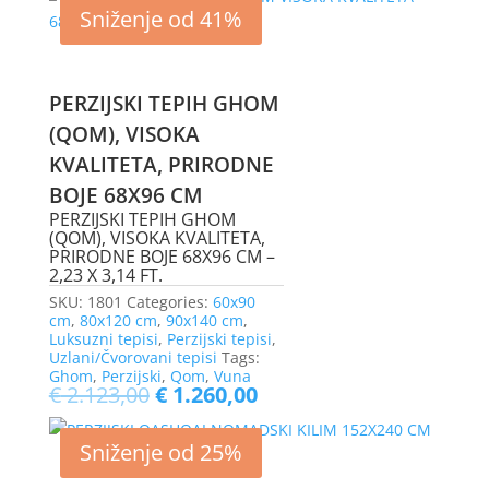
Sniženje od 41%
PERZIJSKI TEPIH GHOM
(QOM), VISOKA
KVALITETA, PRIRODNE
BOJE 68X96 CM
PERZIJSKI TEPIH GHOM
(QOM), VISOKA KVALITETA,
PRIRODNE BOJE 68X96 CM –
2,23 X 3,14 FT.
SKU:
1801
Categories:
60x90
cm
,
80x120 cm
,
90x140 cm
,
Luksuzni tepisi
,
Perzijski tepisi
,
Uzlani/Čvorovani tepisi
Tags:
Ghom
,
Perzijski
,
Qom
,
Vuna
€
2.123,00
€
1.260,00
Sniženje od 25%