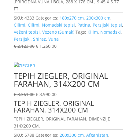
,PRIRODNA VUNA I BOJA, 288 X 176 CM , 9.45 X 5.77
FT
SKU:
4333
Categories:
180x270 cm
,
200x300 cm
,
Ćilimi
,
Ćilimi
,
Nomadski tepisi
,
Patina
,
Perzijski tepisi
,
Veženi tepisi
,
Vezeno (Sumak)
Tags:
Kilim
,
Nomadski
,
Perzijski
,
Shiraz
,
Vuna
€
2.123,00
€
1.260,00
TEPIH ZIEGLER, ORIGINAL
FARAHAN, 314X200 CM
€
8.361,00
€
3.990,00
TEPIH ZIEGLER, ORIGINAL
FARAHAN, 314X200 CM
TEPIH ZIEGLER, ORIGINAL FARAHAN, DIMENZIJE
314X200 CM.
SKU:
5788
Categories:
200x300 cm
,
Afganistan
,