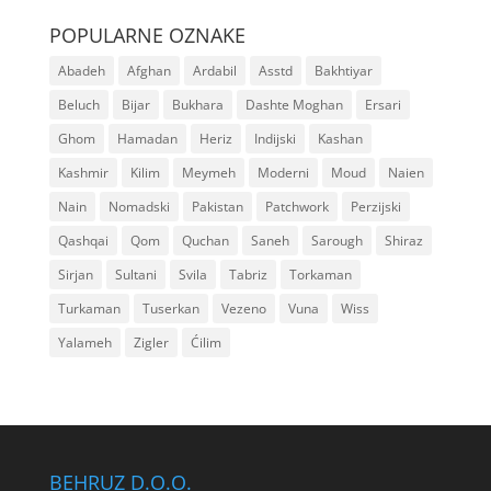
POPULARNE OZNAKE
Abadeh
Afghan
Ardabil
Asstd
Bakhtiyar
Beluch
Bijar
Bukhara
Dashte Moghan
Ersari
Ghom
Hamadan
Heriz
Indijski
Kashan
Kashmir
Kilim
Meymeh
Moderni
Moud
Naien
Nain
Nomadski
Pakistan
Patchwork
Perzijski
Qashqai
Qom
Quchan
Saneh
Sarough
Shiraz
Sirjan
Sultani
Svila
Tabriz
Torkaman
Turkaman
Tuserkan
Vezeno
Vuna
Wiss
Yalameh
Zigler
Ćilim
BEHRUZ D.O.O.