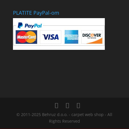
PLATITE PayPal-om
© 2011-2025 Behruz d.o.o. - carpet web shop - All
Rights Reserved