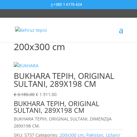
+385 1 6176 424
Sniženje od 40%
Sniženje od 53%
Sniženje od 79%
Sniženje od 40%
Sniženje od 58%
Sniženje od 60%
Sniženje od 41%
Sniženje od 52%
Sniženje od 70%
Sniženje od 53%
Sniženje od 68%
Sniženje od 11%
200x300 cm
BUKHARA TEPIH, ORIGINAL
SULTANI, 289X198 CM
€
3.185,00
€
1.911,00
BUKHARA TEPIH, ORIGINAL
SULTANI, 289X198 CM
BUKHARA TEPIH, ORIGINAL SULTANI, DIMENZIJA
289X198 CM.
SKU:
5737
Categories:
200x300 cm
,
Pakistan
,
Uzlani/