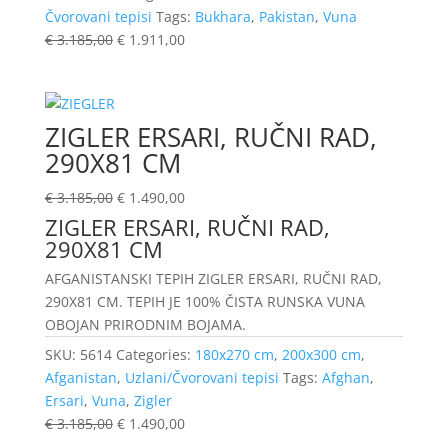
Čvorovani tepisi
Tags:
Bukhara
,
Pakistan
,
Vuna
€
3.185,00
€
1.911,00
ZIGLER ERSARI, RUČNI RAD,
290X81 CM
€
3.185,00
€
1.490,00
ZIGLER ERSARI, RUČNI RAD,
290X81 CM
AFGANISTANSKI TEPIH ZIGLER ERSARI, RUČNI RAD,
290X81 CM. TEPIH JE 100% ČISTA RUNSKA VUNA
OBOJAN PRIRODNIM BOJAMA.
SKU:
5614
Categories:
180x270 cm
,
200x300 cm
,
Afganistan
,
Uzlani/Čvorovani tepisi
Tags:
Afghan
,
Ersari
,
Vuna
,
Zigler
€
3.185,00
€
1.490,00