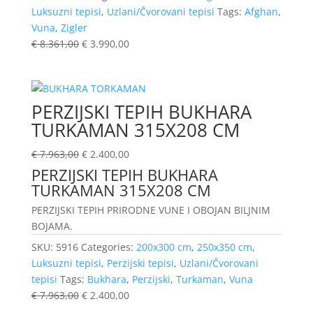
Luksuzni tepisi
,
Uzlani/Čvorovani tepisi
Tags:
Afghan
,
Vuna
,
Zigler
€
8.361,00
€
3.990,00
PERZIJSKI TEPIH BUKHARA
TURKAMAN 315X208 CM
€
7.963,00
€
2.400,00
PERZIJSKI TEPIH BUKHARA
TURKAMAN 315X208 CM
PERZIJSKI TEPIH PRIRODNE VUNE I OBOJAN BILJNIM
BOJAMA.
SKU:
5916
Categories:
200x300 cm
,
250x350 cm
,
Luksuzni tepisi
,
Perzijski tepisi
,
Uzlani/Čvorovani
tepisi
Tags:
Bukhara
,
Perzijski
,
Turkaman
,
Vuna
€
7.963,00
€
2.400,00