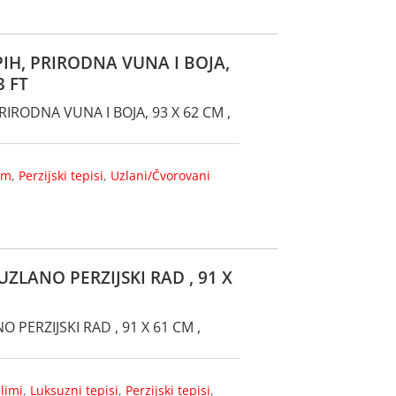
PIH, PRIRODNA VUNA I BOJA,
3 FT
RIRODNA VUNA I BOJA, 93 X 62 CM ,
cm
,
Perzijski tepisi
,
Uzlani/Čvorovani
UZLANO PERZIJSKI RAD , 91 X
 PERZIJSKI RAD , 91 X 61 CM ,
ilimi
,
Luksuzni tepisi
,
Perzijski tepisi
,