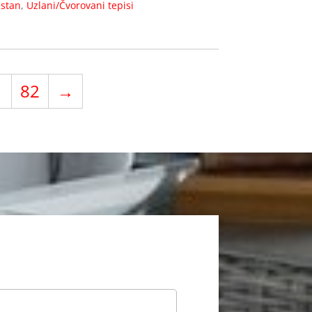
istan
,
Uzlani/Čvorovani tepisi
1
82
→