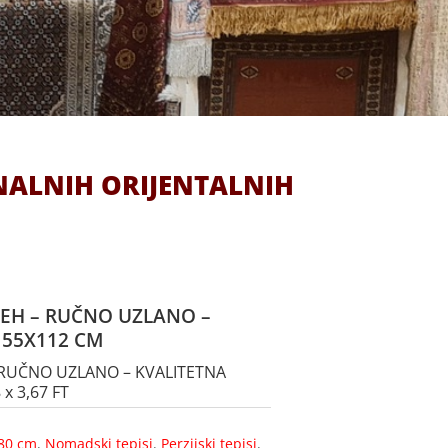
NALNIH ORIJENTALNIH
MEH – RUČNO UZLANO –
155X112 CM
– RUČNO UZLANO – KVALITETNA
x 3,67 FT
80 cm
,
Nomadski tepisi
,
Perzijski tepisi
,