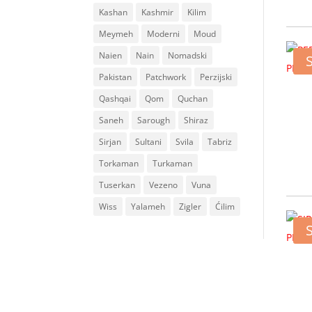
Kashan
Kashmir
Kilim
Meymeh
Moderni
Moud
Naien
Nain
Nomadski
Pakistan
Patchwork
Perzijski
Qashqai
Qom
Quchan
Saneh
Sarough
Shiraz
Sirjan
Sultani
Svila
Tabriz
Torkaman
Turkaman
Tuserkan
Vezeno
Vuna
Wiss
Yalameh
Zigler
Ćilim