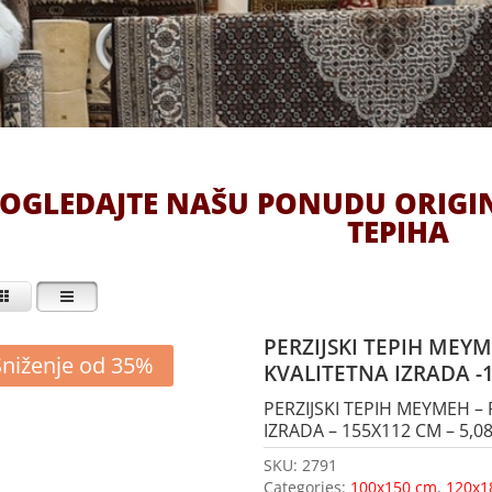
OGLEDAJTE NAŠU PONUDU ORIGI
TEPIHA
PERZIJSKI TEPIH MEY
Sniženje od 35%
KVALITETNA IZRADA -
PERZIJSKI TEPIH MEYMEH 
IZRADA – 155X112 CM – 5,08 
SKU:
2791
Categories:
100x150 cm
,
120x1