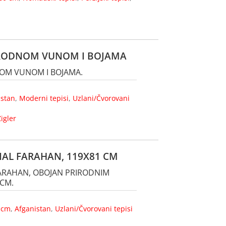
RIRODNOM VUNOM I BOJAMA
NOM VUNOM I BOJAMA.
istan
,
Moderni tepisi
,
Uzlani/Čvorovani
Zigler
INAL FARAHAN, 119X81 CM
 FARAHAN, OBOJAN PRIRODNIM
 CM.
 cm
,
Afganistan
,
Uzlani/Čvorovani tepisi