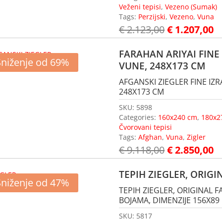
Veženi tepisi
,
Vezeno (Sumak)
Tags:
Perzijski
,
Vezeno
,
Vuna
€
2.123,00
€
1.207,00
FARAHAN ARIYAI FINE 
Sniženje od 69%
VUNE, 248X173 CM
AFGANSKI ZIEGLER FINE IZR
248X173 CM
SKU:
5898
Categories:
160x240 cm
,
180x2
Čvorovani tepisi
Tags:
Afghan
,
Vuna
,
Zigler
€
9.118,00
€
2.850,00
TEPIH ZIEGLER, ORIG
Sniženje od 47%
TEPIH ZIEGLER, ORIGINAL
BOJAMA, DIMENZIJE 156X89
SKU:
5817