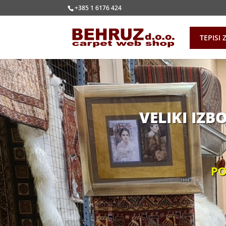
+385 1 6176 424
TEPISI 
VELIKI IZ
PO