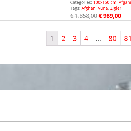
Categories:
100x150 cm
,
Afgan
Tags:
Afghan
,
Vuna
,
Zigler
€
1.858,00
€
989,00
1
2
3
4
…
80
8