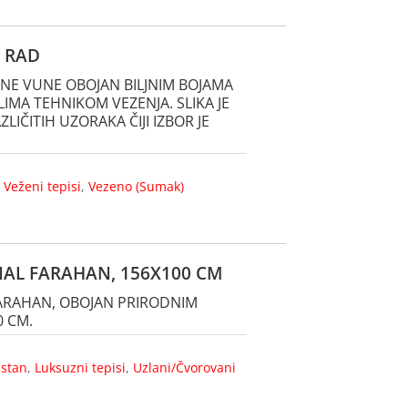
I RAD
NE VUNE OBOJAN BILJNIM BOJAMA
LIMA TEHNIKOM VEZENJA. SLIKA JE
LIČITIH UZORAKA ČIJI IZBOR JE
,
Veženi tepisi
,
Vezeno (Sumak)
INAL FARAHAN, 156X100 CM
 FARAHAN, OBOJAN PRIRODNIM
0 CM.
istan
,
Luksuzni tepisi
,
Uzlani/Čvorovani