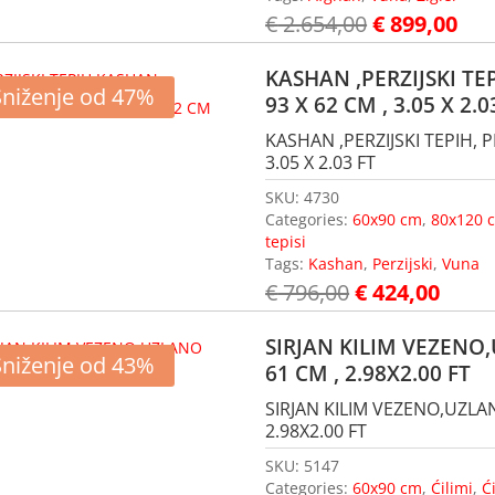
€
2.654,00
€
899,00
KASHAN ,PERZIJSKI TE
Sniženje od 47%
93 X 62 CM , 3.05 X 2.0
KASHAN ,PERZIJSKI TEPIH, P
3.05 X 2.03 FT
SKU:
4730
Categories:
60x90 cm
,
80x120 
tepisi
Tags:
Kashan
,
Perzijski
,
Vuna
€
796,00
€
424,00
SIRJAN KILIM VEZENO,
Sniženje od 43%
61 CM , 2.98X2.00 FT
SIRJAN KILIM VEZENO,UZLANO
2.98X2.00 FT
SKU:
5147
Categories:
60x90 cm
,
Ćilimi
,
Ć