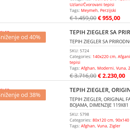
Uzlani/Čvorovani tepisi
Tags:
Meymeh
,
Perzijski
€
1.459,00
€
955,00
TEPIH ZIEGLER SA P
Sniženje od 40%
TEPIH ZIEGLER SA PRIROD
SKU:
5724
Categories:
140x220 cm
,
Afgan
tepisi
Tags:
Afghan
,
Moderni
,
Vuna
,
€
3.716,00
€
2.230,00
TEPIH ZIEGLER, ORIG
Sniženje od 38%
TEPIH ZIEGLER, ORIGINAL
BOJAMA, DIMENZIJE 119X81
SKU:
5798
Categories:
80x120 cm
,
90x140
Tags:
Afghan
,
Vuna
,
Zigler