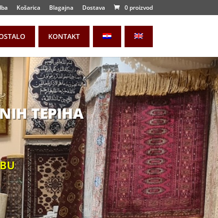
dba
Košarica
Blagajna
Dostava
0 proizvod
OSTALO
KONTAKT
NIH TEPIHA
EBU