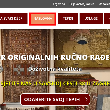
Trgovina
Prijava/Moj račun
Uspore
ZA SVAKI DŽEP
NASLOVNA
TEPISI
USLUGE
BOR ORIGINALNIH RUČNO RAĐE
Doživotna kvaliteta
SJETITE NAS U SAVSKOJ CESTI 38 U ZAGR
ODABERITE SVOJ TEPIH