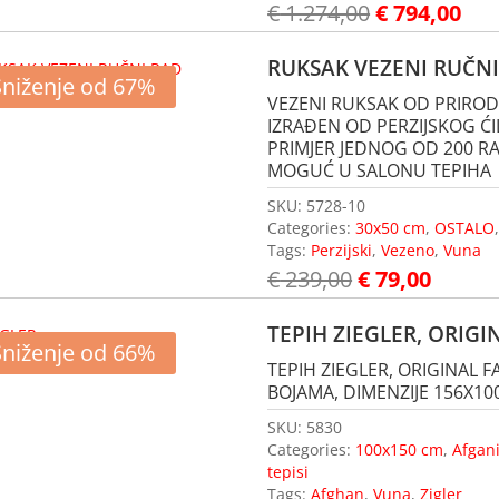
€
1.274,00
€
794,00
RUKSAK VEZENI RUČN
Sniženje od 67%
VEZENI RUKSAK OD PRIROD
IZRAĐEN OD PERZIJSKOG ĆI
PRIMJER JEDNOG OD 200 RAZ
MOGUĆ U SALONU TEPIHA
SKU:
5728-10
Categories:
30x50 cm
,
OSTALO
Tags:
Perzijski
,
Vezeno
,
Vuna
€
239,00
€
79,00
TEPIH ZIEGLER, ORIG
Sniženje od 66%
TEPIH ZIEGLER, ORIGINAL
BOJAMA, DIMENZIJE 156X10
SKU:
5830
Categories:
100x150 cm
,
Afgan
tepisi
Tags:
Afghan
,
Vuna
,
Zigler