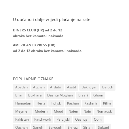
U dućanu i dalje vrijedi plaćanje na rate
DINERS CLUB (HR) od 2 do 12
obroka bez kamata i naknada
AMERICAN EXPRESS (HR)
od 2 do 12
obroka bez kamata i naknada
POPULARNE OZNAKE
Abadeh
Afghan
Ardabil
Asstd
Bakhtiyar
Beluch
Bijar
Bukhara
Dashte Moghan
Ersari
Ghom
Hamadan
Heriz
Indijski
Kashan
Kashmir
Kilim
Meymeh
Moderni
Moud
Naien
Nain
Nomadski
Pakistan
Patchwork
Perzijski
Qashqai
Qom
Quchan
Saneh
Sarough
Shiraz
Sirjan
Sultani