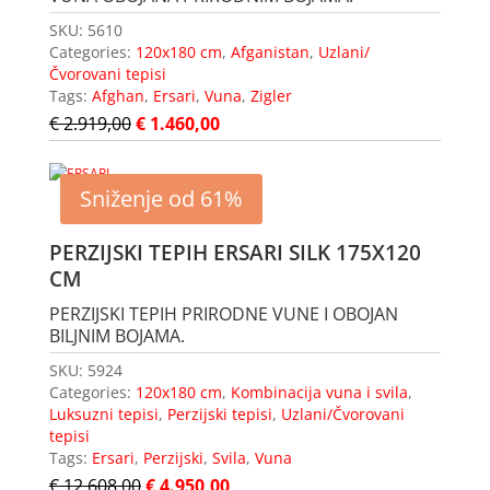
SKU:
5610
Categories:
120x180 cm
,
Afganistan
,
Uzlani/
Čvorovani tepisi
Tags:
Afghan
,
Ersari
,
Vuna
,
Zigler
€
2.919,00
€
1.460,00
Sniženje od 61%
PERZIJSKI TEPIH ERSARI SILK 175X120
CM
PERZIJSKI TEPIH PRIRODNE VUNE I OBOJAN
BILJNIM BOJAMA.
SKU:
5924
Categories:
120x180 cm
,
Kombinacija vuna i svila
,
Luksuzni tepisi
,
Perzijski tepisi
,
Uzlani/Čvorovani
tepisi
Tags:
Ersari
,
Perzijski
,
Svila
,
Vuna
€
12.608,00
€
4.950,00