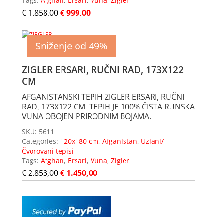
Tags:
Afghan
,
Ersari
,
Vuna
,
Zigler
€
1.858,00
€
999,00
Sniženje od 49%
ZIGLER ERSARI, RUČNI RAD, 173X122
CM
AFGANISTANSKI TEPIH ZIGLER ERSARI, RUČNI
RAD, 173X122 CM. TEPIH JE 100% ČISTA RUNSKA
VUNA OBOJEN PRIRODNIM BOJAMA.
SKU:
5611
Categories:
120x180 cm
,
Afganistan
,
Uzlani/
Čvorovani tepisi
Tags:
Afghan
,
Ersari
,
Vuna
,
Zigler
€
2.853,00
€
1.450,00