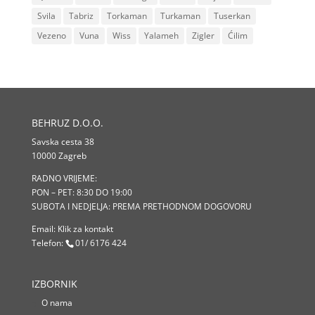
Svila
Tabriz
Torkaman
Turkaman
Tuserkan
Vezeno
Vuna
Wiss
Yalameh
Zigler
Ćilim
BEHRUZ D.O.O.
Savska cesta 38
10000 Zagreb
RADNO VRIJEME:
PON – PET: 8:30 DO 19:00
SUBOTA I NEDJELJA: PREMA PRETHODNOM DOGOVORU
Email:
Klik za kontakt
Telefon:
01/ 6176 424
IZBORNIK
O nama