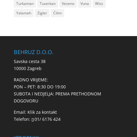
Turkaman
Tuserkan
Vezeno
Vuna
Wiss
Yalameh
Zigler
Ćilim
BEHRUZ D.O.O.
Savska cesta 38
10000 Zagreb
RADNO VRIJEME:
PON – PET: 8:30 DO 19:00
SUBOTA I NEDJELJA: PREMA PRETHODNOM
DOGOVORU
Email:
Klik za kontakt
Telefon:
01/ 6176 424