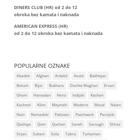
DINERS CLUB (HR) od 2 do 12
obroka bez kamata i naknada
AMERICAN EXPRESS (HR)
od 2 do 12
obroka bez kamata i naknada
POPULARNE OZNAKE
Abadeh
Afghan
Ardabil
Asstd
Bakhtiyar
Beluch
Bijar
Bukhara
Dashte Moghan
Ersari
Ghom
Hamadan
Heriz
Indijski
Kashan
Kashmir
Kilim
Meymeh
Moderni
Moud
Naien
Nain
Nomadski
Pakistan
Patchwork
Perzijski
Qashqai
Qom
Quchan
Saneh
Sarough
Shiraz
Sirjan
Sultani
Svila
Tabriz
Torkaman