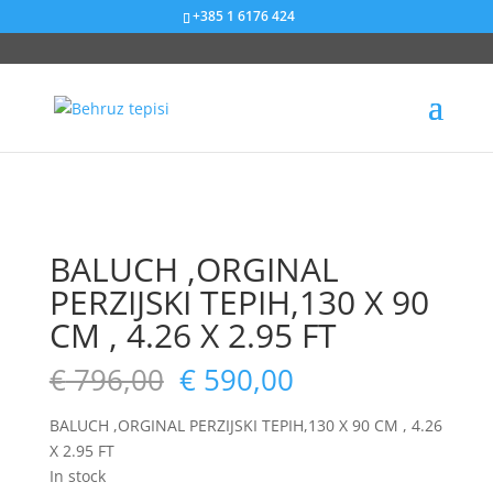
+385 1 6176 424
Sniženje od 26%
Sniženje od 5%
Sniženje od 22%
Sniženje od 25%
BALUCH ,ORGINAL
PERZIJSKI TEPIH,130 X 90
CM , 4.26 X 2.95 FT
€
796,00
€
590,00
BALUCH ,ORGINAL PERZIJSKI TEPIH,130 X 90 CM , 4.26
X 2.95 FT
In stock