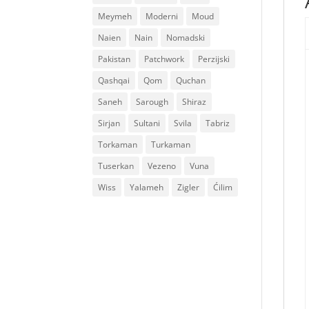
Meymeh
Moderni
Moud
Naien
Nain
Nomadski
Pakistan
Patchwork
Perzijski
Qashqai
Qom
Quchan
Saneh
Sarough
Shiraz
Sirjan
Sultani
Svila
Tabriz
Torkaman
Turkaman
Tuserkan
Vezeno
Vuna
Wiss
Yalameh
Zigler
Ćilim