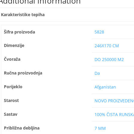
Additional information
Karakteristike tepiha
Šifra proizvoda
5828
Dimenzije
246X170 CM
Čvoraža
DO 250000 M2
Ručna proizvodnja
Da
Porijeklo
Afganistan
Starost
NOVO PROIZVEDEN
Sastav
100% ČISTA RUNSK
Približna debljina
7 MM