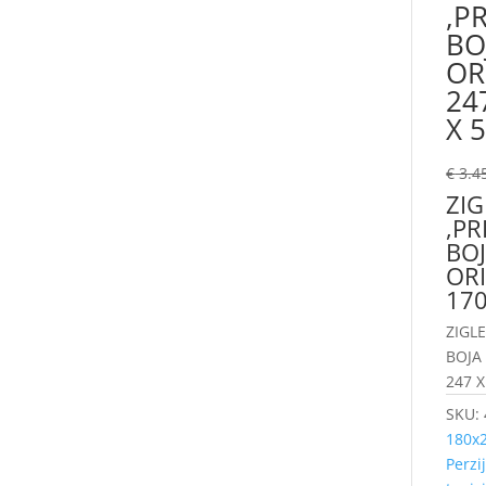
,P
BO
OR
24
X 5
€
3.4
ZIG
,PR
BOJ
ORI
170
ZIGL
BOJA
247 X
SKU:
180x
Perzij