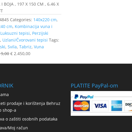
I BOJA , 197 X 150 CM , 6.46 X
FT
4845
Categories:
140x220 cm
,
240 cm
,
Kombinacija vuna i
,
Luksuzni tepisi
,
Perzijski
i
,
Uzlani/Čvorovani tepisi
Tags:
ski
,
Svila
,
Tabriz
,
Vuna
19,00
€
2.450,00
ORNIK
PLATITE PayPal-om
nama
jeti prodaje i korištenja Behruz
b shop-a
ava o zaštiti osobnih podataka
java/Moj račun