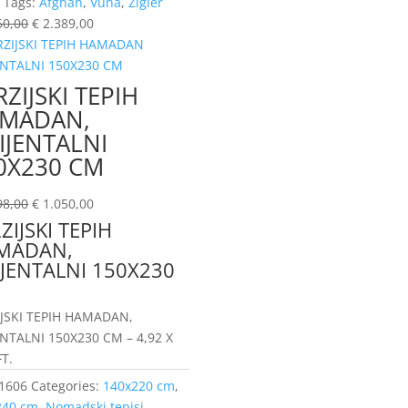
i
Tags:
Afghan
,
Vuna
,
Zigler
50,00
€
2.389,00
RZIJSKI TEPIH
MADAN,
IJENTALNI
0X230 CM
98,00
€
1.050,00
ZIJSKI TEPIH
MADAN,
JENTALNI 150X230
IJSKI TEPIH HAMADAN,
NTALNI 150X230 CM – 4,92 X
FT.
1606
Categories:
140x220 cm
,
240 cm
,
Nomadski tepisi
,