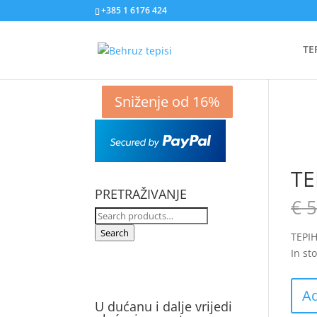
+385 1 6176 424
TE
Sniženje od 53%
Sniženje od 31%
Sniženje od 4%
Sniženje od 16%
TE
PRETRAŽIVANJE
€
5
Search
for:
Search
TEPI
In st
Ad
U dućanu i dalje vrijedi