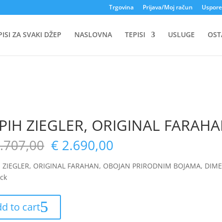
Trgovina
Prijava/Moj račun
Uspore
PISI ZA SVAKI DŽEP
NASLOVNA
TEPISI
USLUGE
OST
PIH ZIEGLER, ORIGINAL FARAHA
.707,00
€
2.690,00
H ZIEGLER, ORIGINAL FARAHAN, OBOJAN PRIRODNIM BOJAMA, DIME
ock
d to cart