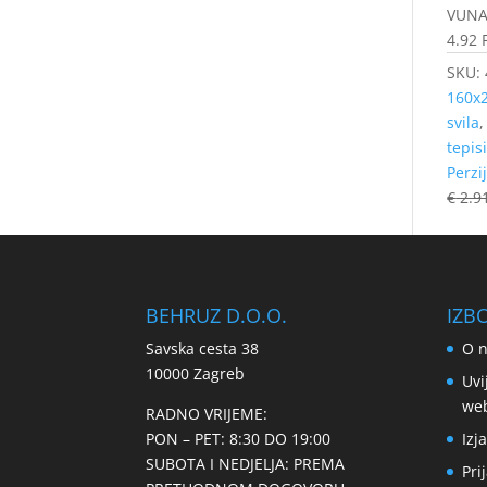
VUNA 
4.92 
SKU:
160x
svila
tepis
Perzij
€
2.9
BEHRUZ D.O.O.
IZB
Savska cesta 38
O 
10000 Zagreb
Uvi
we
RADNO VRIJEME:
PON – PET: 8:30 DO 19:00
Izj
SUBOTA I NEDJELJA: PREMA
Pri