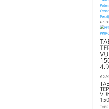
Patin
Čvoro
Perzij
€
1.0
TAB
TE
VU
15
4.
€
2.9
TAB
TEP
VUN
150
TABRI