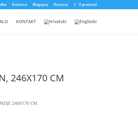
dba
Košarica
Blagajna
Dostava
0 proizvod
ALO
KONTAKT
N, 246X170 CM
NZIJE 246X170 CM.