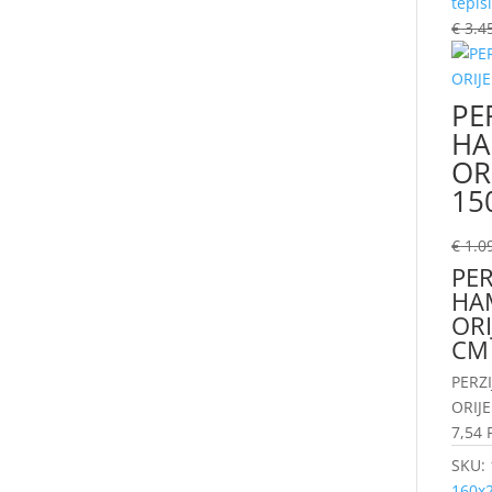
tepis
€
3.4
PE
HA
OR
15
€
1.0
PER
HA
ORI
CM
PERZ
ORIJE
7,54 
SKU:
160x