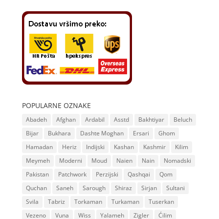
POPULARNE OZNAKE
Abadeh
Afghan
Ardabil
Asstd
Bakhtiyar
Beluch
Bijar
Bukhara
Dashte Moghan
Ersari
Ghom
Hamadan
Heriz
Indijski
Kashan
Kashmir
Kilim
Meymeh
Moderni
Moud
Naien
Nain
Nomadski
Pakistan
Patchwork
Perzijski
Qashqai
Qom
Quchan
Saneh
Sarough
Shiraz
Sirjan
Sultani
Svila
Tabriz
Torkaman
Turkaman
Tuserkan
Vezeno
Vuna
Wiss
Yalameh
Zigler
Ćilim