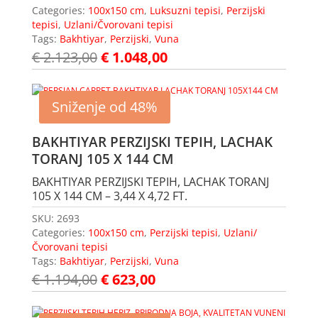
Categories:
100x150 cm
,
Luksuzni tepisi
,
Perzijski
tepisi
,
Uzlani/Čvorovani tepisi
Tags:
Bakhtiyar
,
Perzijski
,
Vuna
€
2.123,00
€
1.048,00
Sniženje od 48%
BAKHTIYAR PERZIJSKI TEPIH, LACHAK
TORANJ 105 X 144 CM
BAKHTIYAR PERZIJSKI TEPIH, LACHAK TORANJ
105 X 144 CM – 3,44 X 4,72 FT.
SKU:
2693
Categories:
100x150 cm
,
Perzijski tepisi
,
Uzlani/
Čvorovani tepisi
Tags:
Bakhtiyar
,
Perzijski
,
Vuna
€
1.194,00
€
623,00