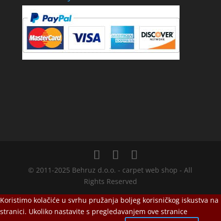
© 2011-2025 Behruz d.o.o. - carpet web shop - All
Rights Reserved
Koristimo kolačiće u svrhu pružanja boljeg korisničkog iskustva na
stranici. Ukoliko nastavite s pregledavanjem ove stranice