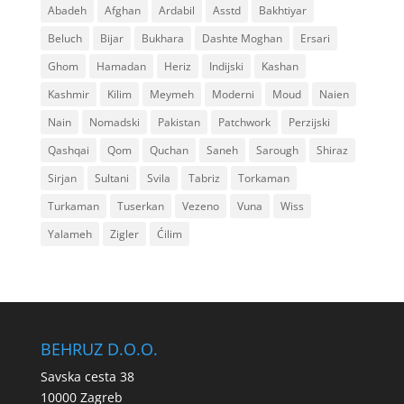
Abadeh
Afghan
Ardabil
Asstd
Bakhtiyar
Beluch
Bijar
Bukhara
Dashte Moghan
Ersari
Ghom
Hamadan
Heriz
Indijski
Kashan
Kashmir
Kilim
Meymeh
Moderni
Moud
Naien
Nain
Nomadski
Pakistan
Patchwork
Perzijski
Qashqai
Qom
Quchan
Saneh
Sarough
Shiraz
Sirjan
Sultani
Svila
Tabriz
Torkaman
Turkaman
Tuserkan
Vezeno
Vuna
Wiss
Yalameh
Zigler
Ćilim
BEHRUZ D.O.O.
Savska cesta 38
10000 Zagreb