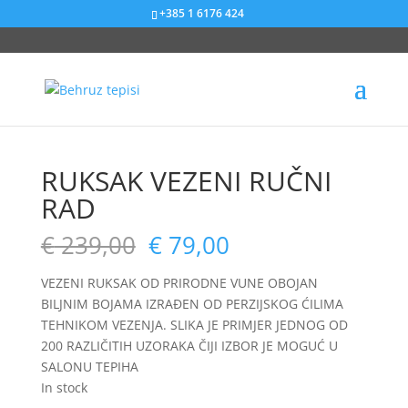
+385 1 6176 424
Sniženje od 67%
Sniženje od 55%
Sniženje od 38%
Sniženje od 42%
RUKSAK VEZENI RUČNI
RAD
€
239,00
€
79,00
VEZENI RUKSAK OD PRIRODNE VUNE OBOJAN
BILJNIM BOJAMA IZRAĐEN OD PERZIJSKOG ĆILIMA
TEHNIKOM VEZENJA. SLIKA JE PRIMJER JEDNOG OD
200 RAZLIČITIH UZORAKA ČIJI IZBOR JE MOGUĆ U
SALONU TEPIHA
In stock