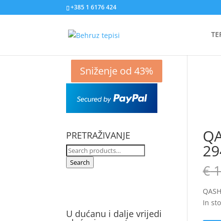
+385 1 6176 424
TE
Sniženje od 42%
Sniženje od 44%
Sniženje od 5%
Sniženje od 43%
QA
PRETRAŽIVANJE
29
Search
for:
Search
€
1
QASH
In st
U dućanu i dalje vrijedi