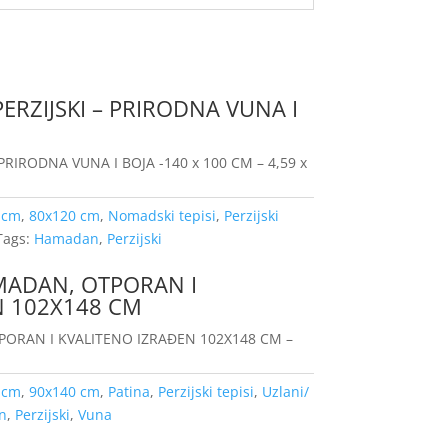
ERZIJSKI – PRIRODNA VUNA I
PRIRODNA VUNA I BOJA -140 x 100 CM – 4,59 x
 cm
,
80x120 cm
,
Nomadski tepisi
,
Perzijski
Tags:
Hamadan
,
Perzijski
AMADAN, OTPORAN I
N 102X148 CM
TPORAN I KVALITENO IZRAĐEN 102X148 CM –
 cm
,
90x140 cm
,
Patina
,
Perzijski tepisi
,
Uzlani/
n
,
Perzijski
,
Vuna