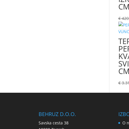
C
€
420
TE
PE
KV
SV
C
€
3.3
BEHRUZ D.O.O.
IZB
Savska cesta 38
O 