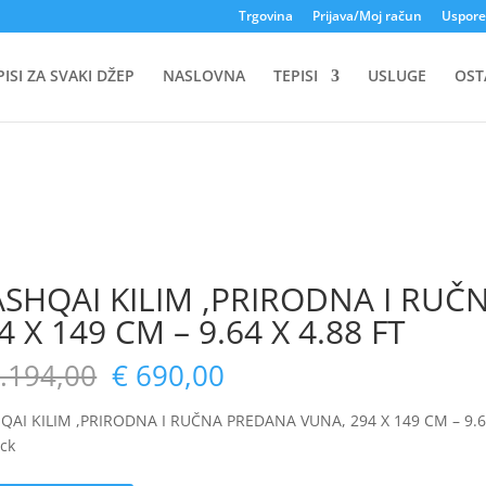
Trgovina
Prijava/Moj račun
Uspore
PISI ZA SVAKI DŽEP
NASLOVNA
TEPISI
USLUGE
OST
SHQAI KILIM ,PRIRODNA I RUČ
4 X 149 CM – 9.64 X 4.88 FT
.194,00
€
690,00
QAI KILIM ,PRIRODNA I RUČNA PREDANA VUNA, 294 X 149 CM – 9.64
ock