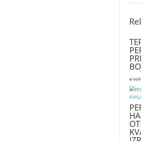
Re
TE
PER
PR
BO
€
929
PE
HA
OT
KV
IZ