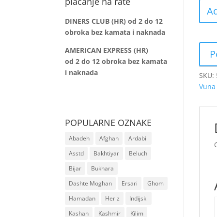
plaćanje na rate
Ad
DINERS CLUB (HR) od 2 do 12
obroka bez kamata i naknada
AMERICAN EXPRESS (HR)
od 2 do 12
obroka bez kamata
i naknada
SKU:
Vuna
POPULARNE OZNAKE
Abadeh
Afghan
Ardabil
Asstd
Bakhtiyar
Beluch
Bijar
Bukhara
Dashte Moghan
Ersari
Ghom
Hamadan
Heriz
Indijski
Kashan
Kashmir
Kilim