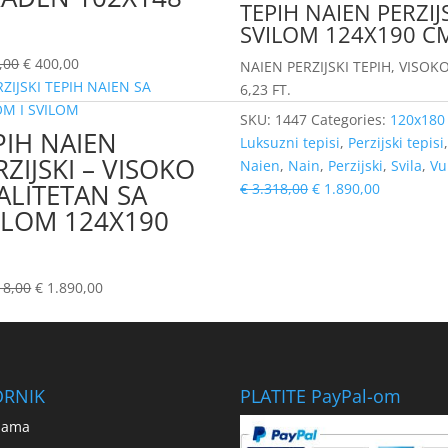
TEPIH NAIEN PERZIJ
M
SVILOM 124X190 C
,00
€
400,00
NAIEN PERZIJSKI TEPIH, VISOK
6,23 FT.
SKU:
1447
Categories:
120x180
PIH NAIEN
Luksuzni tepisi
,
Perzijski tepisi
RZIJSKI – VISOKO
Naien
,
Nain
,
Perzijski
,
Svila
,
Vu
ALITETAN SA
€
3.318,00
€
1.890,00
ILOM 124X190
M
18,00
€
1.890,00
ORNIK
PLATITE PayPal-om
nama