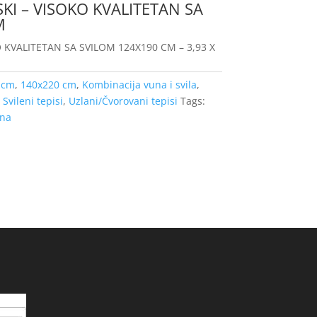
SKI – VISOKO KVALITETAN SA
M
O KVALITETAN SA SVILOM 124X190 CM – 3,93 X
 cm
,
140x220 cm
,
Kombinacija vuna i svila
,
,
Svileni tepisi
,
Uzlani/Čvorovani tepisi
Tags:
na