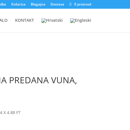
dba
Košarica
Blagajna
Dostava
0 proizvod
ALO
KONTAKT
NA PREDANA VUNA,
 X 4.88 FT