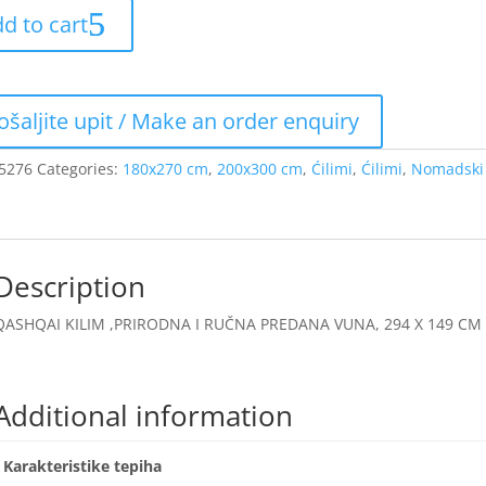
d to cart
5276
Categories:
180x270 cm
,
200x300 cm
,
Ćilimi
,
Ćilimi
,
Nomadski 
Description
QASHQAI KILIM ,PRIRODNA I RUČNA PREDANA VUNA, 294 X 149 CM – 
Additional information
Karakteristike tepiha