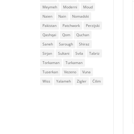
Meymeh
Moderni
Moud
Naien
Nain
Nomadski
Pakistan
Patchwork
Perzijski
Qashqai
Qom
Quchan
Saneh
Sarough
Shiraz
Sirjan
Sultani
Svila
Tabriz
Torkaman
Turkaman
Tuserkan
Vezeno
Vuna
Wiss
Yalameh
Zigler
Ćilim