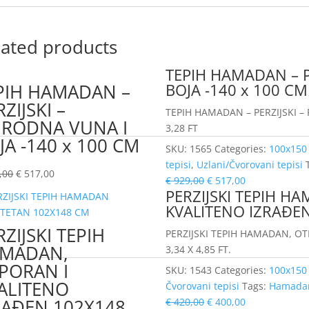
lated products
TEPIH HAMADAN – P
PIH HAMADAN –
BOJA -140 x 100 CM
ZIJSKI –
TEPIH HAMADAN – PERZIJSKI – 
IRODNA VUNA I
3,28 FT
JA -140 x 100 CM
SKU:
1565
Categories:
100x150
tepisi
,
Uzlani/Čvorovani tepisi
,00
€
517,00
€
929,00
€
517,00
PERZIJSKI TEPIH H
KVALITENO IZRAĐE
RZIJSKI TEPIH
PERZIJSKI TEPIH HAMADAN, O
MADAN,
3,34 X 4,85 FT.
PORAN I
SKU:
1543
Categories:
100x150
ALITENO
Čvorovani tepisi
Tags:
Hamada
RAĐEN 102X148
€
420,00
€
400,00