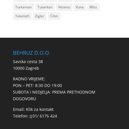
Turkaman
Tuserkan
Vezeno
Vuna
Wiss
Yalameh
Zigler
Ćilim
BEHRUZ D.O.O.
Savska cesta 38
10000 Zagreb
RADNO VRIJEME:
PON – PET: 8:30 DO 19:00
SUBOTA I NEDJELJA: PREMA PRETHODNOM
DOGOVORU
Email:
Klik za kontakt
Telefon:
01/ 6176 424