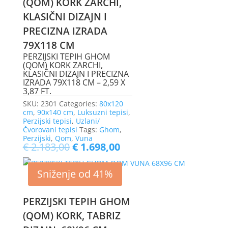
(QOM) KORK ZARCHI,
KLASIČNI DIZAJN I
PRECIZNA IZRADA
79X118 CM
PERZIJSKI TEPIH GHOM
(QOM) KORK ZARCHI,
KLASIČNI DIZAJN I PRECIZNA
IZRADA 79X118 CM – 2,59 X
3,87 FT.
SKU:
2301
Categories:
80x120
cm
,
90x140 cm
,
Luksuzni tepisi
,
Perzijski tepisi
,
Uzlani/
Čvorovani tepisi
Tags:
Ghom
,
Perzijski
,
Qom
,
Vuna
€
2.183,00
€
1.698,00
Sniženje od 41%
PERZIJSKI TEPIH GHOM
(QOM) KORK, TABRIZ