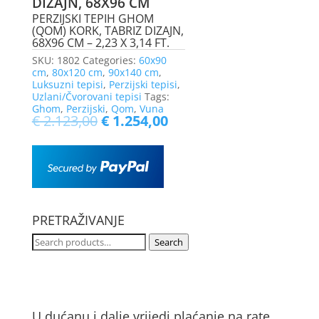
DIZAJN, 68X96 CM
PERZIJSKI TEPIH GHOM
(QOM) KORK, TABRIZ DIZAJN,
68X96 CM – 2,23 X 3,14 FT.
SKU:
1802
Categories:
60x90
cm
,
80x120 cm
,
90x140 cm
,
Luksuzni tepisi
,
Perzijski tepisi
,
Uzlani/Čvorovani tepisi
Tags:
Ghom
,
Perzijski
,
Qom
,
Vuna
€
2.123,00
€
1.254,00
PRETRAŽIVANJE
Search
Search
for:
U dućanu i dalje vrijedi plaćanje na rate