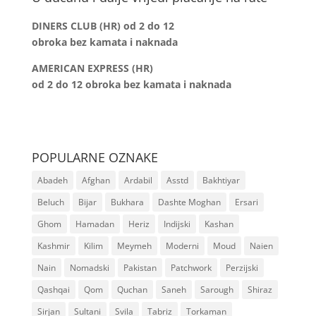
DINERS CLUB (HR) od 2 do 12
obroka bez kamata i naknada
AMERICAN EXPRESS (HR)
od 2 do 12
obroka bez kamata i naknada
POPULARNE OZNAKE
Abadeh
Afghan
Ardabil
Asstd
Bakhtiyar
Beluch
Bijar
Bukhara
Dashte Moghan
Ersari
Ghom
Hamadan
Heriz
Indijski
Kashan
Kashmir
Kilim
Meymeh
Moderni
Moud
Naien
Nain
Nomadski
Pakistan
Patchwork
Perzijski
Qashqai
Qom
Quchan
Saneh
Sarough
Shiraz
Sirjan
Sultani
Svila
Tabriz
Torkaman