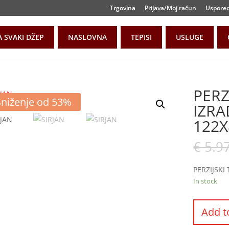
Trgovina
Prijava/Moj račun
Uspore
A SVAKI DŽEP
NASLOVNA
TEPISI
USLUGE
PERZ
Sniženje od 53%
IZRA
122X
€
5.9
PERZIJSKI
In stock
Add t