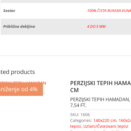
Sastav
100% ČISTA RUNSKA VUNA
Približna debljina
4 DO 5 MM
ated products
PERZIJSKI TEPIH HAM
Sniženje od 4%
CM
PERZIJSKI TEPIH HAMADAN, 
7,54 FT.
SKU:
1606
Categories:
140x220 cm
,
160x2
tepisi
,
Uzlani/Čvorovani tepisi