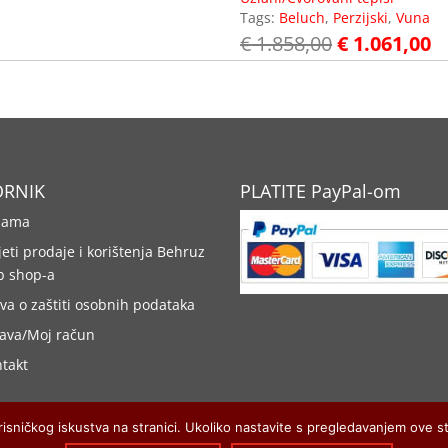
Tags:
Beluch
,
Perzijski
,
Vuna
€
1.858,00
€
1.061,00
ORNIK
PLATITE PayPal-om
nama
jeti prodaje i korištenja Behruz
b shop-a
ava o zaštiti osobnih podataka
java/Moj račun
takt
risničkog iskustva na stranici. Ukoliko nastavite s pregledavanjem ove s