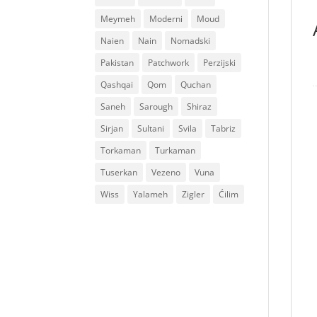
Meymeh
Moderni
Moud
Naien
Nain
Nomadski
Pakistan
Patchwork
Perzijski
Qashqai
Qom
Quchan
Saneh
Sarough
Shiraz
Sirjan
Sultani
Svila
Tabriz
Torkaman
Turkaman
Tuserkan
Vezeno
Vuna
Wiss
Yalameh
Zigler
Ćilim