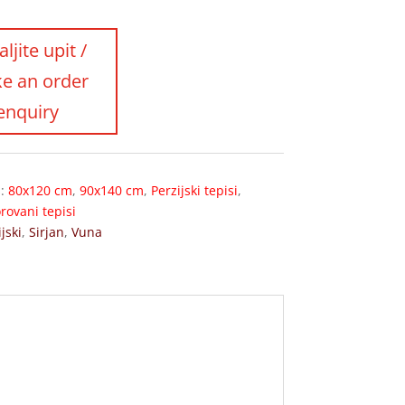
s:
80x120 cm
,
90x140 cm
,
Perzijski tepisi
,
rovani tepisi
jski
,
Sirjan
,
Vuna