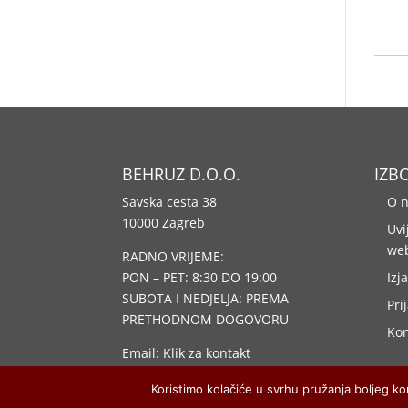
BEHRUZ D.O.O.
IZB
Savska cesta 38
O 
10000 Zagreb
Uvi
we
RADNO VRIJEME:
PON – PET: 8:30 DO 19:00
Izj
SUBOTA I NEDJELJA: PREMA
Pri
PRETHODNOM DOGOVORU
Kon
Email:
Klik za kontakt
Telefon:
01/ 6176 424
Koristimo kolačiće u svrhu pružanja boljeg ko