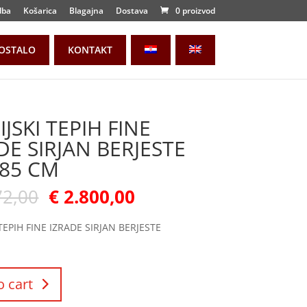
dba
Košarica
Blagajna
Dostava
0 proizvod
OSTALO
KONTAKT
IJSKI TEPIH FINE
DE SIRJAN BERJESTE
85 CM
72,00
€
2.800,00
 TEPIH FINE IZRADE SIRJAN BERJESTE
o cart