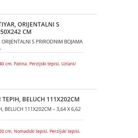
a
TIYAR, ORIJENTALNI S
50X242 CM
R, ORIJENTALNI S PRIRODNIM BOJAMA
.
40 cm
,
Patina
,
Perzijski tepisi
,
Uzlani/
I TEPIH, BELUCH 111X202CM
H, BELUCH 111X202CM – 3,64 X 6,62
20 cm
,
Nomadski tepisi
,
Perzijski tepisi
,