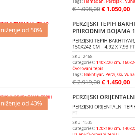
Tags:
Hamadan
,
Perzijski
,
Vun
€
1.098,00
€
1.050,00
PERZIJSKI TEPIH BAKH
Sniženje od 50%
PRIRODNIM BOJAMA 1
PERZIJSKI TEPIH BAKHTIYA
150X242 CM – 4,92 X 7,93 FT
SKU:
2468
Categories:
140x220 cm
,
160x2
Čvorovani tepisi
Tags:
Bakhtiyar
,
Perzijski
,
Vuna
€
2.919,00
€
1.450,00
PERZIJSKI ORIJENTALN
Sniženje od 43%
PERZIJSKI ORIJENTALNI TEPI
FT.
SKU:
1535
Categories:
120x180 cm
,
140x2
Uzlani/Čvorovani tepisi