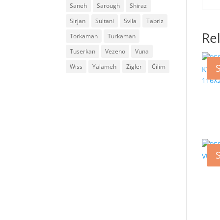
Saneh
Sarough
Shiraz
Sirjan
Sultani
Svila
Tabriz
Re
Torkaman
Turkaman
Tuserkan
Vezeno
Vuna
Wiss
Yalameh
Zigler
Ćilim