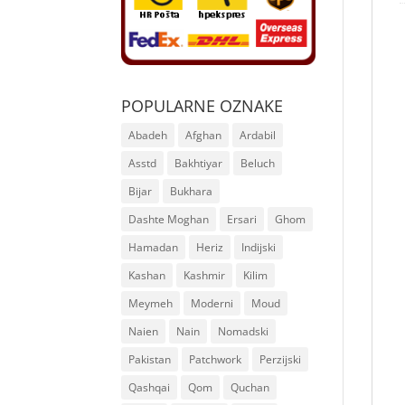
POPULARNE OZNAKE
Abadeh
Afghan
Ardabil
Asstd
Bakhtiyar
Beluch
Bijar
Bukhara
Dashte Moghan
Ersari
Ghom
Hamadan
Heriz
Indijski
Kashan
Kashmir
Kilim
Meymeh
Moderni
Moud
Naien
Nain
Nomadski
Pakistan
Patchwork
Perzijski
Qashqai
Qom
Quchan