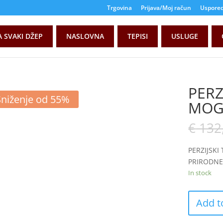
Trgovina
Prijava/Moj račun
Uspore
A SVAKI DŽEP
NASLOVNA
TEPISI
USLUGE
PERZ
Sniženje od 55%
MOG
€
132
PERZIJSKI
PRIRODNE 
In stock
Add t