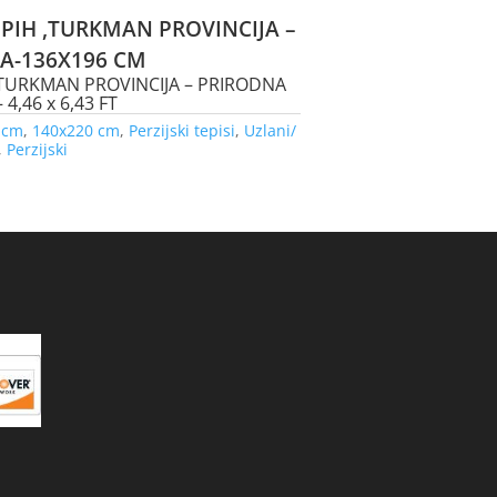
EPIH ,TURKMAN PROVINCIJA –
JA-136X196 CM
,TURKMAN PROVINCIJA – PRIRODNA
4,46 x 6,43 FT
 cm
,
140x220 cm
,
Perzijski tepisi
,
Uzlani/
,
Perzijski