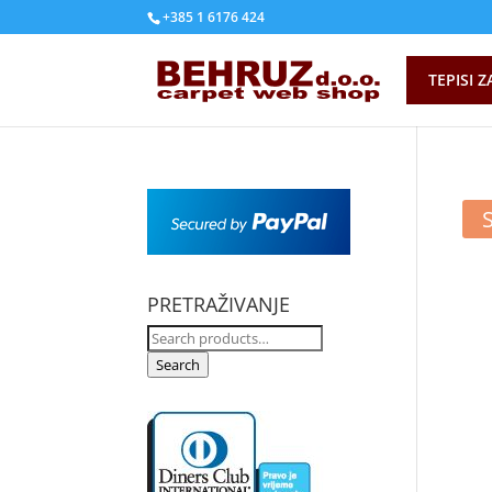
+385 1 6176 424
TEPISI Z
PRETRAŽIVANJE
Search
for:
Search