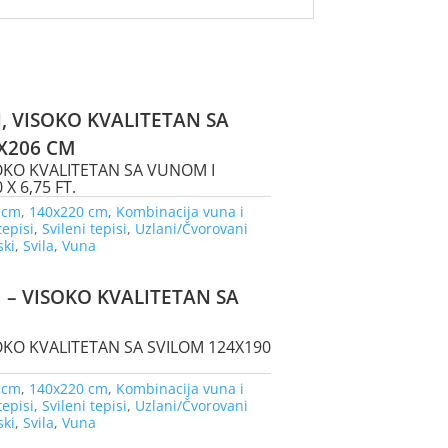
N, VISOKO KVALITETAN SA
X206 CM
SOKO KVALITETAN SA VUNOM I
 X 6,75 FT.
 cm
,
140x220 cm
,
Kombinacija vuna i
tepisi
,
Svileni tepisi
,
Uzlani/Čvorovani
ski
,
Svila
,
Vuna
I – VISOKO KVALITETAN SA
SOKO KVALITETAN SA SVILOM 124X190
 cm
,
140x220 cm
,
Kombinacija vuna i
tepisi
,
Svileni tepisi
,
Uzlani/Čvorovani
ski
,
Svila
,
Vuna