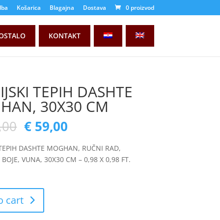
dba
Košarica
Blagajna
Dostava
0 proizvod
OSTALO
KONTAKT
IJSKI TEPIH DASHTE
HAN, 30X30 CM
,00
€
59,00
 TEPIH DASHTE MOGHAN, RUČNI RAD,
BOJE, VUNA, 30X30 CM – 0,98 X 0,98 FT.
o cart