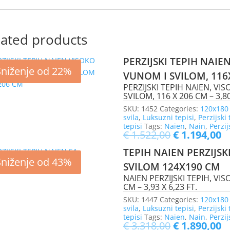
lated products
PERZIJSKI TEPIH NAIE
Sniženje od 22%
VUNOM I SVILOM, 116
PERZIJSKI TEPIH NAIEN, VI
SVILOM, 116 X 206 CM – 3,80
SKU:
1452
Categories:
120x180
svila
,
Luksuzni tepisi
,
Perzijski 
tepisi
Tags:
Naien
,
Nain
,
Perzij
€
1.522,00
€
1.194,00
TEPIH NAIEN PERZIJSK
Sniženje od 43%
SVILOM 124X190 CM
NAIEN PERZIJSKI TEPIH, VI
CM – 3,93 X 6,23 FT.
SKU:
1447
Categories:
120x180
svila
,
Luksuzni tepisi
,
Perzijski 
tepisi
Tags:
Naien
,
Nain
,
Perzij
€
3.318,00
€
1.890,00