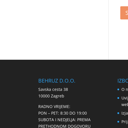
BEHRUZ D.O.O.
IZB
Savska cesta 38
O 
10000 Zagreb
Uvi
we
RADNO VRIJEME:
PON – PET: 8:30 DO 19:00
Izj
SUBOTA I NEDJELJA: PREMA
Pri
PRETHODNOM DOGOVORU