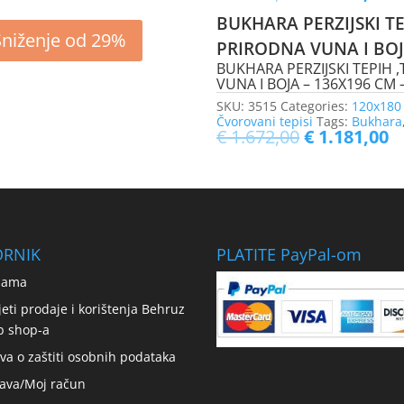
BUKHARA PERZIJSKI T
Sniženje od 29%
PRIRODNA VUNA I BO
BUKHARA PERZIJSKI TEPIH 
VUNA I BOJA – 136X196 CM – 
SKU:
3515
Categories:
120x180
Čvorovani tepisi
Tags:
Bukhara
€
1.672,00
€
1.181,00
ORNIK
PLATITE PayPal-om
nama
jeti prodaje i korištenja Behruz
b shop-a
ava o zaštiti osobnih podataka
java/Moj račun