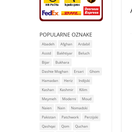
POPULARNE OZNAKE
Abadeh
Afghan
Ardabil
Asstd
Bakhtiyar
Beluch
Bijar
Bukhara
Dashte Moghan
Ersari
Ghom
Hamadan
Heriz
Indijski
Kashan
Kashmir
Kilim
Meymeh
Moderni
Moud
Naien
Nain
Nomadski
Pakistan
Patchwork
Perzijski
Qashqai
Qom
Quchan