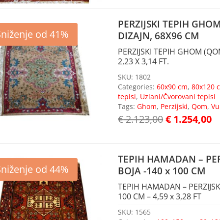
PERZIJSKI TEPIH GHO
Sniženje od 41%
DIZAJN, 68X96 CM
PERZIJSKI TEPIH GHOM (QOM
2,23 X 3,14 FT.
SKU:
1802
Categories:
60x90 cm
,
80x120 
tepisi
,
Uzlani/Čvorovani tepisi
Tags:
Ghom
,
Perzijski
,
Qom
,
Vu
€
2.123,00
€
1.254,00
TEPIH HAMADAN – PER
Sniženje od 44%
BOJA -140 x 100 CM
TEPIH HAMADAN – PERZIJSKI
100 CM – 4,59 x 3,28 FT
SKU:
1565