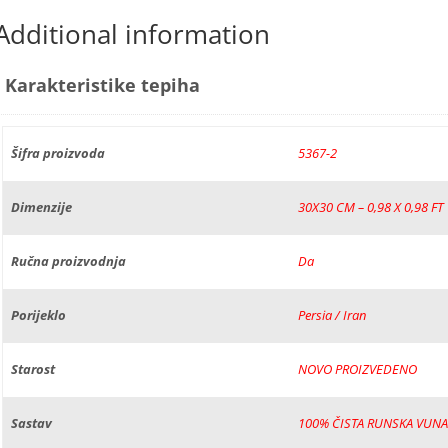
Additional information
Karakteristike tepiha
Šifra proizvoda
5367-2
Dimenzije
30X30 CM – 0,98 X 0,98 FT
Ručna proizvodnja
Da
Porijeklo
Persia / Iran
Starost
NOVO PROIZVEDENO
Sastav
100% ČISTA RUNSKA VUNA