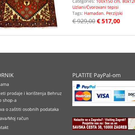
Categories:
100x150 cm
,
80x12
Uzlani/Čvorovani tepisi
Tags:
Hamadan
,
Perzijski
€
929,00
€
517,00
ORNIK
PLATITE PayPal-om
nama
jeti prodaje i korištenja Behruz
b shop-a
ava o zaštiti osobnih podataka
java/Moj račun
takt