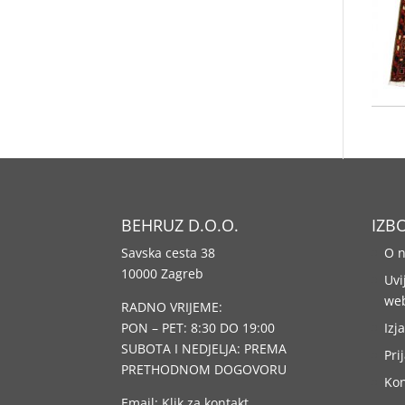
BEHRUZ D.O.O.
IZB
Savska cesta 38
O 
10000 Zagreb
Uvi
we
RADNO VRIJEME:
PON – PET: 8:30 DO 19:00
Izj
SUBOTA I NEDJELJA: PREMA
Pri
PRETHODNOM DOGOVORU
Kon
Email:
Klik za kontakt