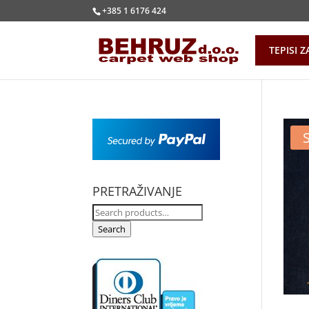
+385 1 6176 424
TEPISI Z
PRETRAŽIVANJE
Search
for:
Search