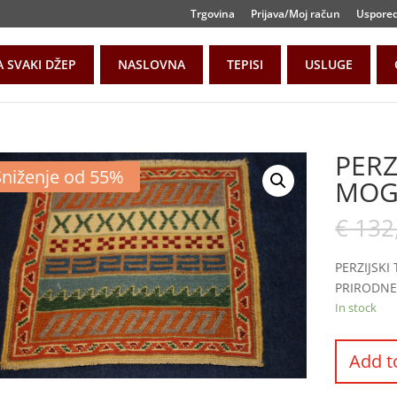
Trgovina
Prijava/Moj račun
Uspore
A SVAKI DŽEP
NASLOVNA
TEPISI
USLUGE
PERZ
Sniženje od 55%
MOG
€
132
PERZIJSKI
PRIRODNE 
In stock
Add t