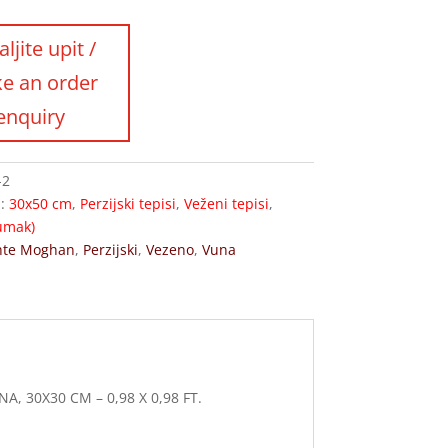
-2
s:
30x50 cm
,
Perzijski tepisi
,
Veženi tepisi
,
umak)
hte Moghan
,
Perzijski
,
Vezeno
,
Vuna
, 30X30 CM – 0,98 X 0,98 FT.