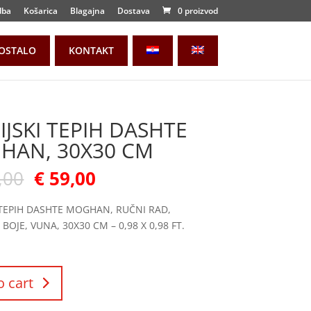
dba
Košarica
Blagajna
Dostava
0 proizvod
OSTALO
KONTAKT
IJSKI TEPIH DASHTE
HAN, 30X30 CM
,00
€
59,00
 TEPIH DASHTE MOGHAN, RUČNI RAD,
BOJE, VUNA, 30X30 CM – 0,98 X 0,98 FT.
o cart