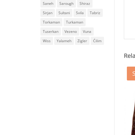
Saneh
Sarough
Shiraz
Sirjan
Sultani
Svila
Tabriz
Torkaman
Turkaman
Tuserkan
Vezeno
Vuna
Wiss
Yalameh
Zigler
Ćilim
Rel