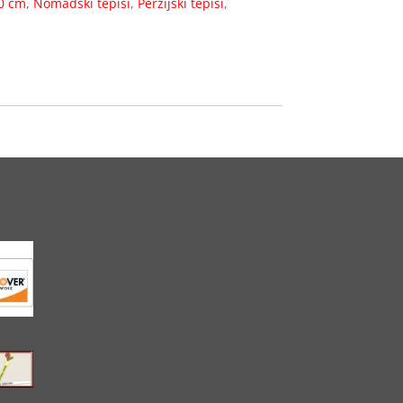
0 cm
,
Nomadski tepisi
,
Perzijski tepisi
,