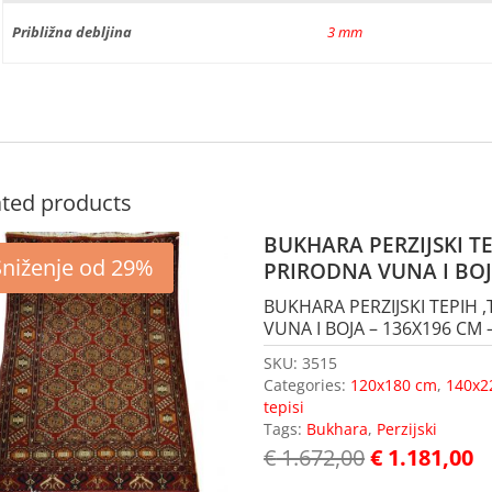
Približna debljina
3 mm
ated products
BUKHARA PERZIJSKI T
Sniženje od 29%
PRIRODNA VUNA I BO
BUKHARA PERZIJSKI TEPIH 
VUNA I BOJA – 136X196 CM – 
SKU:
3515
Categories:
120x180 cm
,
140x2
tepisi
Tags:
Bukhara
,
Perzijski
€
1.672,00
€
1.181,00