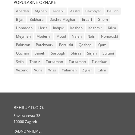
POPULARNE OZNAKE
Abadeh
Afghan
Ardabil
Asstd
Bakhtiyar
Beluch
Bijar
Bukhara
Dashte Moghan
Ersari
Ghom
Hamadan
Heriz
Indijski
Kashan
Kashmir
Kilim
Meymeh
Moderni
Moud
Naien
Nain
Nomadski
Pakistan
Patchwork
Perzijski
Qashqai
Qom
Quchan
Saneh
Sarough
Shiraz
Sirjan
Sultani
Svila
Tabriz
Torkaman
Turkaman
Tuserkan
Vezeno
Vuna
Wiss
Yalameh
Zigler
Ćilim
BEHRUZ D.O.O.
Savska cesta 38
10000 Zagreb
RADNO VRIJEME: