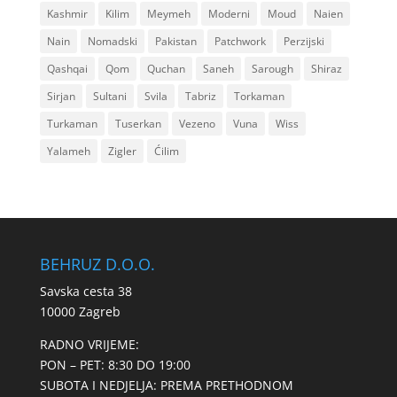
Kashmir
Kilim
Meymeh
Moderni
Moud
Naien
Nain
Nomadski
Pakistan
Patchwork
Perzijski
Qashqai
Qom
Quchan
Saneh
Sarough
Shiraz
Sirjan
Sultani
Svila
Tabriz
Torkaman
Turkaman
Tuserkan
Vezeno
Vuna
Wiss
Yalameh
Zigler
Ćilim
BEHRUZ D.O.O.
Savska cesta 38
10000 Zagreb
RADNO VRIJEME:
PON – PET: 8:30 DO 19:00
SUBOTA I NEDJELJA: PREMA PRETHODNOM