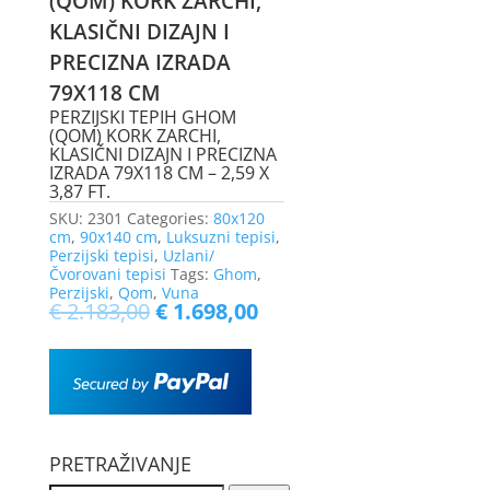
(QOM) KORK ZARCHI,
KLASIČNI DIZAJN I
PRECIZNA IZRADA
79X118 CM
PERZIJSKI TEPIH GHOM
(QOM) KORK ZARCHI,
KLASIČNI DIZAJN I PRECIZNA
IZRADA 79X118 CM – 2,59 X
3,87 FT.
SKU:
2301
Categories:
80x120
cm
,
90x140 cm
,
Luksuzni tepisi
,
Perzijski tepisi
,
Uzlani/
Čvorovani tepisi
Tags:
Ghom
,
Perzijski
,
Qom
,
Vuna
€
2.183,00
€
1.698,00
PRETRAŽIVANJE