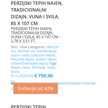
PERZIJSKI TEPIH NAIEN,
TRADICIONALNI
DIZAJN, VUNA I SVILA,
85 X 107 CM
PERZIJSKI TEPIH NAIEN,
TRADICIONALNI DIZAJN,
VUNA I SVILA, 85 X 107 CM –
2,78 X 3,51 FT.
SKU:
1454
Categories:
80x120
cm
,
90x140 cm
,
Kombinacija
vuna i svila
,
Luksuzni tepisi
,
Perzijski tepisi
,
Svileni tepisi
,
Uzlani/Čvorovani tepisi
Tags:
Naien
,
Nain
,
Perzijski
,
Svila
,
Vuna
€
1.200,00
€
750,00
Sniženje od 42%
PERZIJSKI TEPIH