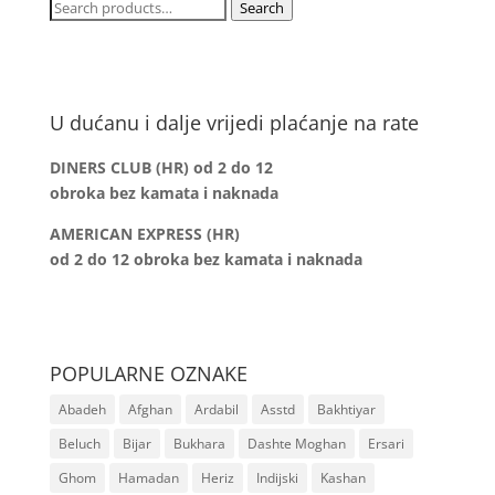
Search
Search
for:
U dućanu i dalje vrijedi plaćanje na rate
DINERS CLUB (HR) od 2 do 12
obroka bez kamata i naknada
AMERICAN EXPRESS (HR)
od 2 do 12
obroka bez kamata i naknada
POPULARNE OZNAKE
Abadeh
Afghan
Ardabil
Asstd
Bakhtiyar
Beluch
Bijar
Bukhara
Dashte Moghan
Ersari
Ghom
Hamadan
Heriz
Indijski
Kashan