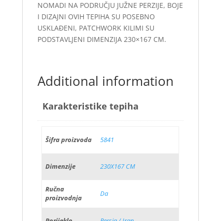
NOMADI NA PODRUČJU JUŽNE PERZIJE, BOJE
I DIZAJNI OVIH TEPIHA SU POSEBNO
USKLAĐENI, PATCHWORK KILIMI SU
PODSTAVLJENI DIMENZIJA 230×167 CM.
Additional information
Karakteristike tepiha
Šifra proizvoda
5841
Dimenzije
230X167 CM
Ručna
Da
proizvodnja
Porijeklo
Persia / Iran