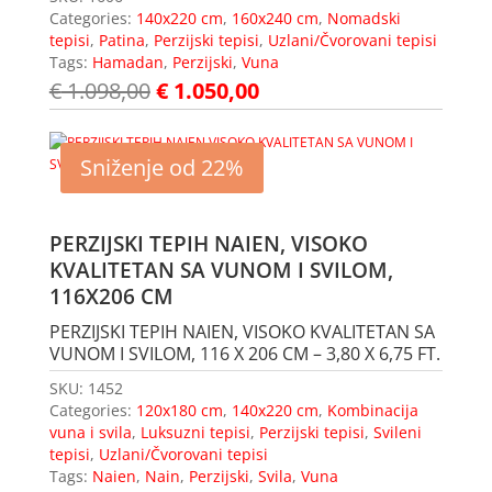
Categories:
140x220 cm
,
160x240 cm
,
Nomadski
tepisi
,
Patina
,
Perzijski tepisi
,
Uzlani/Čvorovani tepisi
Tags:
Hamadan
,
Perzijski
,
Vuna
€
1.098,00
€
1.050,00
Sniženje od 22%
PERZIJSKI TEPIH NAIEN, VISOKO
KVALITETAN SA VUNOM I SVILOM,
116X206 CM
PERZIJSKI TEPIH NAIEN, VISOKO KVALITETAN SA
VUNOM I SVILOM, 116 X 206 CM – 3,80 X 6,75 FT.
SKU:
1452
Categories:
120x180 cm
,
140x220 cm
,
Kombinacija
vuna i svila
,
Luksuzni tepisi
,
Perzijski tepisi
,
Svileni
tepisi
,
Uzlani/Čvorovani tepisi
Tags:
Naien
,
Nain
,
Perzijski
,
Svila
,
Vuna