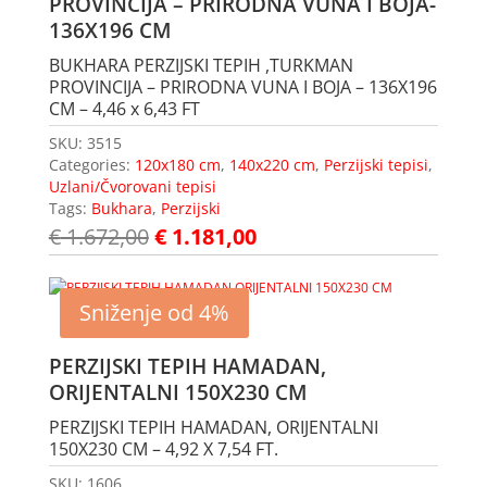
PROVINCIJA – PRIRODNA VUNA I BOJA-
136X196 CM
BUKHARA PERZIJSKI TEPIH ,TURKMAN
PROVINCIJA – PRIRODNA VUNA I BOJA – 136X196
CM – 4,46 x 6,43 FT
SKU:
3515
Categories:
120x180 cm
,
140x220 cm
,
Perzijski tepisi
,
Uzlani/Čvorovani tepisi
Tags:
Bukhara
,
Perzijski
€
1.672,00
€
1.181,00
Sniženje od 4%
PERZIJSKI TEPIH HAMADAN,
ORIJENTALNI 150X230 CM
PERZIJSKI TEPIH HAMADAN, ORIJENTALNI
150X230 CM – 4,92 X 7,54 FT.
SKU:
1606