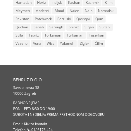
Hamadan
Heriz
Indijski
Kashan
Kashmir
Kilim
Meymeh
Moderni
Moud
Naien
Nain
Nomadski
Pakistan
Patchwork
Perzijski
Qashqai
Qom
Quchan
Saneh
Sarough
Shiraz
Sirjan
Sultani
Svila
Tabriz
Torkaman
Turkaman
Tuserkan
Vezeno
Vuna
Wiss
Yalameh
Zigler
Ćilim
BEHRUZ D.O.O.
Savska cesta 38
10000 Zagreb
RADNO VRIJEME:
PON – PET: 8:30 DO 19:00
SUBOTA I NEDJELJA: PREMA PRETHODNOM DOGOVORU
Email:
Klik za kontakt
Telefon:
01/ 6176 424