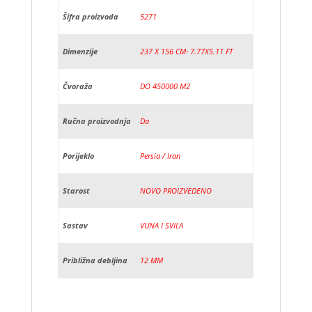
Šifra proizvoda
5271
Dimenzije
237 X 156 CM- 7.77X5.11 FT
Čvoraža
DO 450000 M2
Ručna proizvodnja
Da
Porijeklo
Persia / Iran
Starost
NOVO PROIZVEDENO
Sastav
VUNA I SVILA
Približna debljina
12 MM