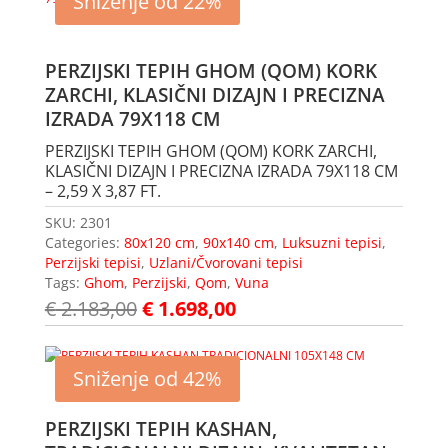
Sniženje od 22%
PERZIJSKI TEPIH GHOM (QOM) KORK
ZARCHI, KLASIČNI DIZAJN I PRECIZNA
IZRADA 79X118 CM
PERZIJSKI TEPIH GHOM (QOM) KORK ZARCHI,
KLASIČNI DIZAJN I PRECIZNA IZRADA 79X118 CM
– 2,59 X 3,87 FT.
SKU:
2301
Categories:
80x120 cm
,
90x140 cm
,
Luksuzni tepisi
,
Perzijski tepisi
,
Uzlani/Čvorovani tepisi
Tags:
Ghom
,
Perzijski
,
Qom
,
Vuna
€
2.183,00
€
1.698,00
Sniženje od 42%
PERZIJSKI TEPIH KASHAN,