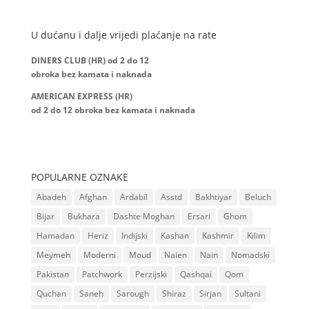
U dućanu i dalje vrijedi plaćanje na rate
DINERS CLUB (HR) od 2 do 12
obroka bez kamata i naknada
AMERICAN EXPRESS (HR)
od 2 do 12
obroka bez kamata i naknada
POPULARNE OZNAKE
Abadeh
Afghan
Ardabil
Asstd
Bakhtiyar
Beluch
Bijar
Bukhara
Dashte Moghan
Ersari
Ghom
Hamadan
Heriz
Indijski
Kashan
Kashmir
Kilim
Meymeh
Moderni
Moud
Naien
Nain
Nomadski
Pakistan
Patchwork
Perzijski
Qashqai
Qom
Quchan
Saneh
Sarough
Shiraz
Sirjan
Sultani