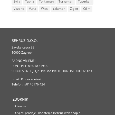
Svila
Tabriz
Torkaman
Turkaman
Tuserkan
Vezeno
Vuna
Wiss
Yalameh
Zigler
Ćilim
BEHRUZ D.O.O.
Savska cesta 38
10000 Zagreb
RADNO VRIJEME:
PON – PET: 8:30 DO 19:00
SUBOTA I NEDJELJA: PREMA PRETHODNOM DOGOVORU
Email:
Klik za kontakt
Telefon:
01/ 6176 424
IZBORNIK
O nama
Uvijeti prodaje i korištenja Behruz web shop-a