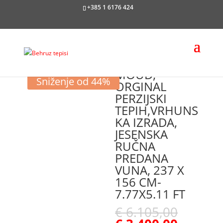
+385 1 6176 424
MOUD,
Sniženje od 44%
ORGINAL
PERZIJSKI
TEPIH,VRHUNS
KA IZRADA,
JESENSKA
RUČNA
PREDANA
VUNA, 237 X
156 CM-
7.77X5.11 FT
€
6.105,00