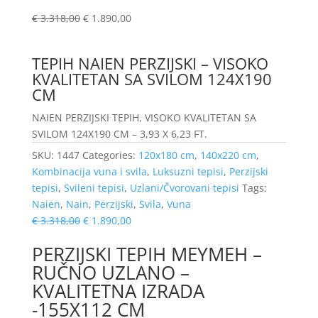
€
3.318,00
€
1.890,00
TEPIH NAIEN PERZIJSKI – VISOKO
KVALITETAN SA SVILOM 124X190
CM
NAIEN PERZIJSKI TEPIH, VISOKO KVALITETAN SA
SVILOM 124X190 CM – 3,93 X 6,23 FT.
SKU:
1447
Categories:
120x180 cm
,
140x220 cm
,
Kombinacija vuna i svila
,
Luksuzni tepisi
,
Perzijski
tepisi
,
Svileni tepisi
,
Uzlani/Čvorovani tepisi
Tags:
Naien
,
Nain
,
Perzijski
,
Svila
,
Vuna
€
3.318,00
€
1.890,00
PERZIJSKI TEPIH MEYMEH –
RUČNO UZLANO –
KVALITETNA IZRADA
-155X112 CM