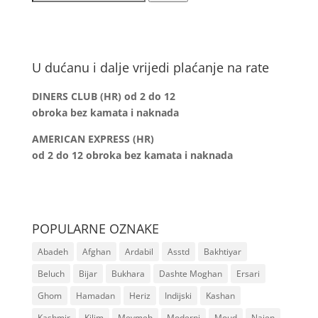
for:
U dućanu i dalje vrijedi plaćanje na rate
DINERS CLUB (HR) od 2 do 12
obroka bez kamata i naknada
AMERICAN EXPRESS (HR)
od 2 do 12
obroka bez kamata i naknada
POPULARNE OZNAKE
Abadeh
Afghan
Ardabil
Asstd
Bakhtiyar
Beluch
Bijar
Bukhara
Dashte Moghan
Ersari
Ghom
Hamadan
Heriz
Indijski
Kashan
Kashmir
Kilim
Meymeh
Moderni
Moud
Naien