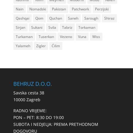
Nain
Nomadski
Pakistan
Patchwork
Perzijski
Qashqai
Qom
Quchan
Saneh
Sarough
Shiraz
Sirjan
Sultani
Svila
Tabriz
Torkaman
Turkaman
Tuserkan
Vezeno
Vuna
Wiss
Yalameh
Zigler
Ćilim
BEHRUZ D.O.O.
Savska cesta 38
10000 Zagreb
RADNO VRIJEME:
PON – PET: 8:30 DO 19:00
SUBOTA I NEDJELJA: PREMA PRETHODNOM
DOGOVORU