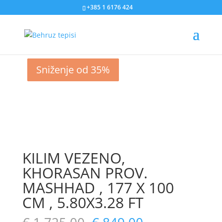
+385 1 6176 424
Sniženje od 51%
Sniženje od 22%
Sniženje od 43%
Sniženje od 35%
KILIM VEZENO,
KHORASAN PROV.
MASHHAD , 177 X 100
CM , 5.80X3.28 FT