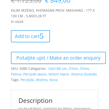
€
1.725,00
€
849,00
KILIM VEZENO, KHORASAN PROV. MASHHAD , 177 X
100 CM , 5.80X3.28 FT
In stock
Add to cart
SKU:
5080
Categories:
120x180 cm
,
Ćilimi
,
Ćilimi
,
Patina
,
Perzijski tepisi
,
Veženi tepisi
,
Vezeno (Sumak)
Tags:
Perzijski
,
Vezeno
,
Vuna
Description
KILIM VEZENO, KHORASAN PROV. MASHHAD