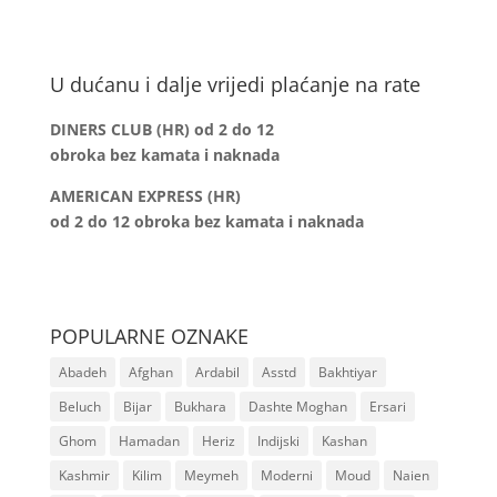
U dućanu i dalje vrijedi plaćanje na rate
DINERS CLUB (HR) od 2 do 12
obroka bez kamata i naknada
AMERICAN EXPRESS (HR)
od 2 do 12
obroka bez kamata i naknada
POPULARNE OZNAKE
Abadeh
Afghan
Ardabil
Asstd
Bakhtiyar
Beluch
Bijar
Bukhara
Dashte Moghan
Ersari
Ghom
Hamadan
Heriz
Indijski
Kashan
Kashmir
Kilim
Meymeh
Moderni
Moud
Naien