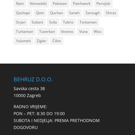
Nain
Nomadski
Pakistan
Patchwork
Perzijski
Qashqai
Qom
Quchan
Saneh
Sarough
Shiraz
Sirjan
Sultani
Svila
Tabriz
Torkaman
Turkaman
Tuserkan
Vezeno
Vuna
Wiss
Yalameh
Zigler
Ćilim
BEHRUZ D.O.O.
Savska cesta 38
10000 Zagreb
RADNO VRIJEME:
PON – PET: 8:30 DO 19:00
SUBOTA I NEDJELJA: PREMA PRETHODNOM
DOGOVORU