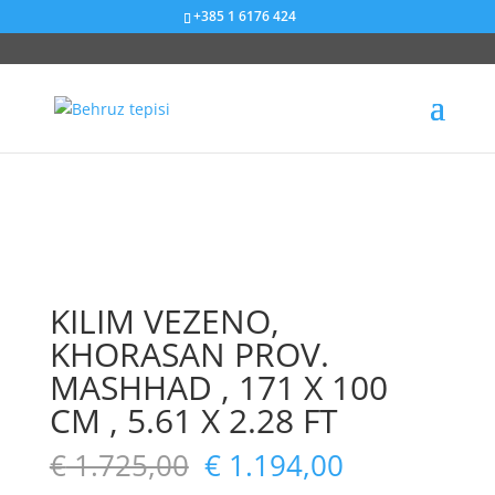
+385 1 6176 424
Sniženje od 31%
Sniženje od 42%
Sniženje od 38%
Sniženje od 22%
KILIM VEZENO,
KHORASAN PROV.
MASHHAD , 171 X 100
CM , 5.61 X 2.28 FT
€
1.725,00
€
1.194,00