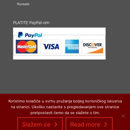
Kontakt
PLATITE PayPal-om
Koristimo kolačiće u svrhu pružanja boljeg korisničkog iskustva
na stranici. Ukoliko nastavite s pregledavanjem ove stranice
pretpostavit ćemo da se slažete s tim.
Slažem se
Read more
© 2011-2025 Behruz d.o.o. - carpet web shop - All Rights
Reserved