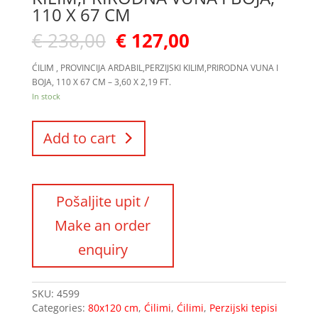
110 X 67 CM
€
238,00
€
127,00
ĆILIM , PROVINCIJA ARDABIL,PERZIJSKI KILIM,PRIRODNA VUNA I
BOJA, 110 X 67 CM – 3,60 X 2,19 FT.
In stock
Add to cart
SKU:
4599
Categories:
80x120 cm
,
Ćilimi
,
Ćilimi
,
Perzijski tepisi