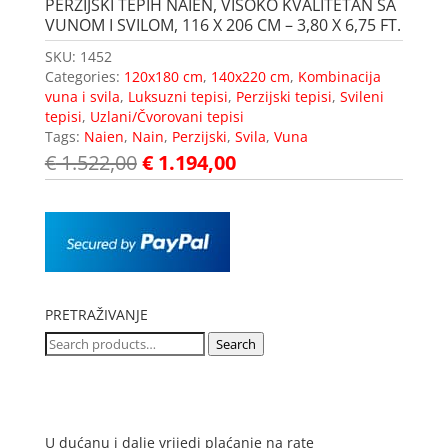
PERZIJSKI TEPIH NAIEN, VISOKO KVALITETAN SA
VUNOM I SVILOM, 116 X 206 CM – 3,80 X 6,75 FT.
SKU:
1452
Categories:
120x180 cm
,
140x220 cm
,
Kombinacija
vuna i svila
,
Luksuzni tepisi
,
Perzijski tepisi
,
Svileni
tepisi
,
Uzlani/Čvorovani tepisi
Tags:
Naien
,
Nain
,
Perzijski
,
Svila
,
Vuna
€
1.522,00
€
1.194,00
PRETRAŽIVANJE
Search
Search
for:
U dućanu i dalje vrijedi plaćanje na rate