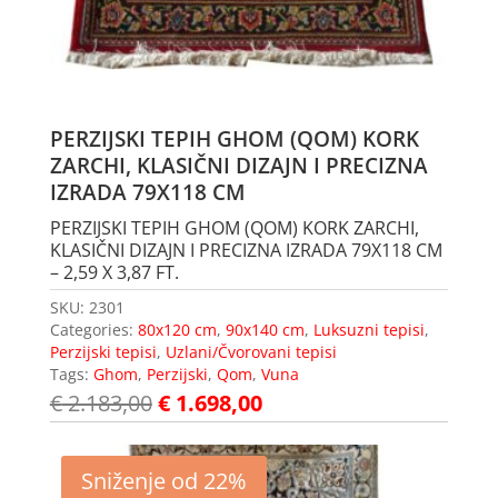
PERZIJSKI TEPIH GHOM (QOM) KORK
ZARCHI, KLASIČNI DIZAJN I PRECIZNA
IZRADA 79X118 CM
PERZIJSKI TEPIH GHOM (QOM) KORK ZARCHI,
KLASIČNI DIZAJN I PRECIZNA IZRADA 79X118 CM
– 2,59 X 3,87 FT.
SKU:
2301
Categories:
80x120 cm
,
90x140 cm
,
Luksuzni tepisi
,
Perzijski tepisi
,
Uzlani/Čvorovani tepisi
Tags:
Ghom
,
Perzijski
,
Qom
,
Vuna
€
2.183,00
€
1.698,00
Sniženje od 22%