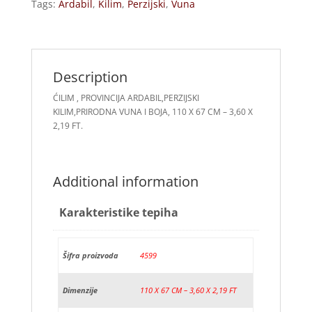
Tags:
Ardabil
,
Kilim
,
Perzijski
,
Vuna
Description
ĆILIM , PROVINCIJA ARDABIL,PERZIJSKI
KILIM,PRIRODNA VUNA I BOJA, 110 X 67 CM – 3,60 X
2,19 FT.
Additional information
Karakteristike tepiha
Šifra proizvoda
4599
Dimenzije
110 X 67 CM – 3,60 X 2,19 FT