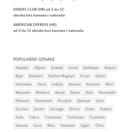
DINERS CLUB (HR) od 2 do 12
obroka bez kamata i naknada
AMERICAN EXPRESS (HR)
od 2 do 12
obroka bez kamata i naknada
POPULARNE OZNAKE
Abadeh
Afghan
Ardabil
Asstd
Bakhtiyar
Beluch
Bijar
Bukhara
Dashte Moghan
Ersari
Ghom
Hamadan
Heriz
Indijski
Kashan
Kashmir
Kilim
Meymeh
Moderni
Moud
Naien
Nain
Nomadski
Pakistan
Patchwork
Perzijski
Qashqai
Qom
Quchan
Saneh
Sarough
Shiraz
Sirjan
Sultani
Svila
Tabriz
Torkaman
Turkaman
Tuserkan
Vezeno
Vuna
Wiss
Yalameh
Zigler
Ćilim