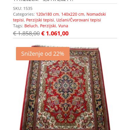
SKU:
1535
Categories:
120x180 cm
,
140x220 cm
,
Nomadski
tepisi
,
Perzijski tepisi
,
Uzlani/Čvorovani tepisi
Tags:
Beluch
,
Perzijski
,
Vuna
€
1.858,00
€
1.061,00
Sniženje od 22%