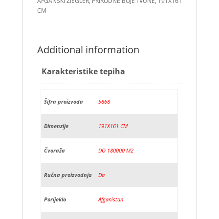
AFGANSKI ZIEGLER, PRIRODNE BOJE I VUNE, 191X161
CM
Additional information
Karakteristike tepiha
Šifra proizvoda
5868
Dimenzije
191X161 CM
Čvoraža
DO 180000 M2
Ručna proizvodnja
Da
Porijeklo
Afganistan