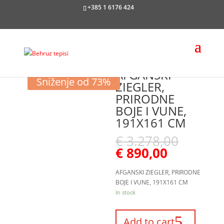
+385 1 6176 424
AFGANSKI
Sniženje od 73%
ZIEGLER,
PRIRODNE
BOJE I VUNE,
191X161 CM
€
3.278,00
€
890,00
AFGANSKI ZIEGLER, PRIRODNE
BOJE I VUNE, 191X161 CM
In stock
Add to cart