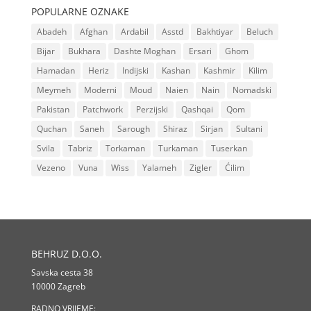
POPULARNE OZNAKE
Abadeh
Afghan
Ardabil
Asstd
Bakhtiyar
Beluch
Bijar
Bukhara
Dashte Moghan
Ersari
Ghom
Hamadan
Heriz
Indijski
Kashan
Kashmir
Kilim
Meymeh
Moderni
Moud
Naien
Nain
Nomadski
Pakistan
Patchwork
Perzijski
Qashqai
Qom
Quchan
Saneh
Sarough
Shiraz
Sirjan
Sultani
Svila
Tabriz
Torkaman
Turkaman
Tuserkan
Vezeno
Vuna
Wiss
Yalameh
Zigler
Ćilim
BEHRUZ D.O.O.
Savska cesta 38
10000 Zagreb
RADNO VRIJEME: