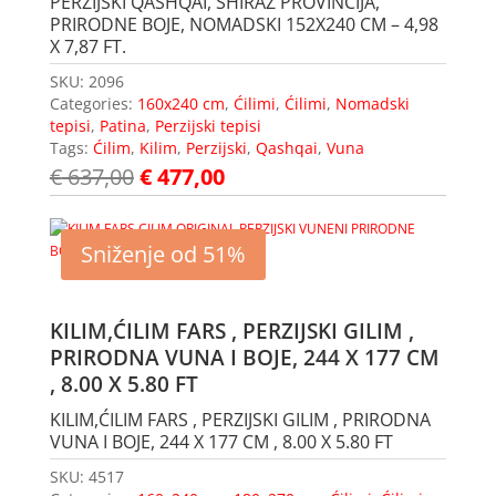
PERZIJSKI QASHQAI, SHIRAZ PROVINCIJA,
PRIRODNE BOJE, NOMADSKI 152X240 CM – 4,98
X 7,87 FT.
SKU:
2096
Categories:
160x240 cm
,
Ćilimi
,
Ćilimi
,
Nomadski
tepisi
,
Patina
,
Perzijski tepisi
Tags:
Ćilim
,
Kilim
,
Perzijski
,
Qashqai
,
Vuna
€
637,00
€
477,00
Sniženje od 51%
KILIM,ĆILIM FARS , PERZIJSKI GILIM ,
PRIRODNA VUNA I BOJE, 244 X 177 CM
, 8.00 X 5.80 FT
KILIM,ĆILIM FARS , PERZIJSKI GILIM , PRIRODNA
VUNA I BOJE, 244 X 177 CM , 8.00 X 5.80 FT
SKU:
4517