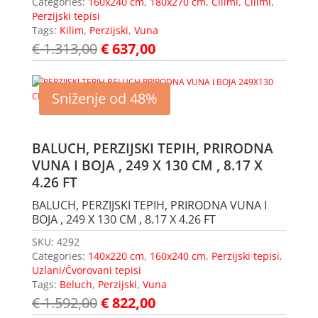
Categories:
160x240 cm
,
180x270 cm
,
Ćilimi
,
Ćilimi
,
Perzijski tepisi
Tags:
Kilim
,
Perzijski
,
Vuna
€
1.313,00
€
637,00
Sniženje od 48%
BALUCH, PERZIJSKI TEPIH, PRIRODNA
VUNA I BOJA , 249 X 130 CM , 8.17 X
4.26 FT
BALUCH, PERZIJSKI TEPIH, PRIRODNA VUNA I
BOJA , 249 X 130 CM , 8.17 X 4.26 FT
SKU:
4292
Categories:
140x220 cm
,
160x240 cm
,
Perzijski tepisi
,
Uzlani/Čvorovani tepisi
Tags:
Beluch
,
Perzijski
,
Vuna
€
1.592,00
€
822,00