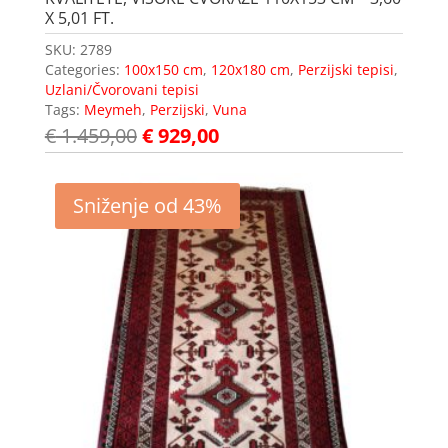
X 5,01 FT.
SKU:
2789
Categories:
100x150 cm
,
120x180 cm
,
Perzijski tepisi
,
Uzlani/Čvorovani tepisi
Tags:
Meymeh
,
Perzijski
,
Vuna
€
1.459,00
€
929,00
Sniženje od 43%