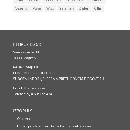
Svila
Tabriz
Torkaman
Turkaman
Tuserkan
Vezeno
Vuna
Wiss
Yalameh
Zigler
Ćilim
BEHRUZ D.O.O.
Savska cesta 38
10000 Zagreb
RADNO VRIJEME:
PON – PET: 8:30 DO 19:00
SUBOTA I NEDJELJA: PREMA PRETHODNOM DOGOVORU
Email:
Klik za kontakt
Telefon:
01/ 6176 424
IZBORNIK
O nama
Uvijeti prodaje i korištenja Behruz web shop-a