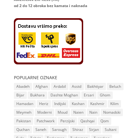
od 2 do 12
obroka bez kamata i naknada
POPULARNE OZNAKE
Abadeh
Afghan
Ardabil
Asstd
Bakhtiyar
Beluch
Bijar
Bukhara
Dashte Moghan
Ersari
Ghom
Hamadan
Heriz
Indijski
Kashan
Kashmir
Kilim
Meymeh
Moderni
Moud
Naien
Nain
Nomadski
Pakistan
Patchwork
Perzijski
Qashqai
Qom
Quchan
Saneh
Sarough
Shiraz
Sirjan
Sultani