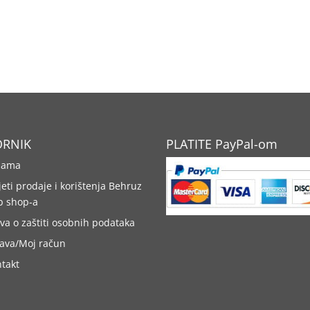
ORNIK
PLATITE PayPal-om
nama
jeti prodaje i korištenja Behruz
b shop-a
ava o zaštiti osobnih podataka
java/Moj račun
takt