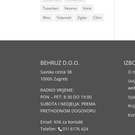
Tuserkan
Vezeno
Vuna
Wiss
Yalameh
Zigler
Ćilim
BEHRUZ D.O.O.
IZB
Savska cesta 38
O 
10000 Zagreb
Uvi
we
RADNO VRIJEME:
PON – PET: 8:30 DO 19:00
Izj
SUBOTA I NEDJELJA: PREMA
Pri
PRETHODNOM DOGOVORU
Kon
Email:
Klik za kontakt
Telefon:
01/ 6176 424