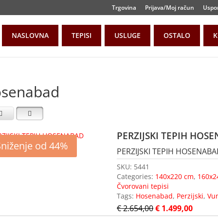
Trgovina
Prijava/Moj račun
Uspo
NASLOVNA
TEPISI
USLUGE
OSTALO
K
senabad
PERZIJSKI TEPIH HOS
Sniženje od 44%
PERZIJSKI TEPIH HOSENABA
SKU:
5441
Categories:
140x220 cm
,
160x2
Čvorovani tepisi
Tags:
Hosenabad
,
Perzijski
,
Vu
€
2.654,00
€
1.499,00