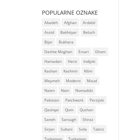
POPULARNE OZNAKE
Abadeh
Afghan
Ardabil
Asstd
Bakhtiyar
Beluch
Bijar
Bukhara
Dashte Moghan
Ersari
Ghom
Hamadan
Heriz
Indijski
Kashan
Kashmir
Kilim
Meymeh
Moderni
Moud
Naien
Nain
Nomadski
Pakistan
Patchwork
Perzijski
Qashqai
Qom
Quchan
Saneh
Sarough
Shiraz
Sirjan
Sultani
Svila
Tabriz
Torkaman
Turkaman