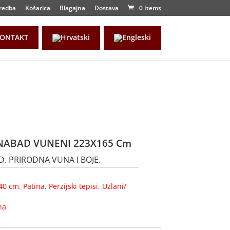
redba
Košarica
Blagajna
Dostava
0 Items
ONTAKT
ENABAD VUNENI 223X165 Cm
D. PRIRODNA VUNA I BOJE.
40 cm
,
Patina
,
Perzijski tepisi
,
Uzlani/
na