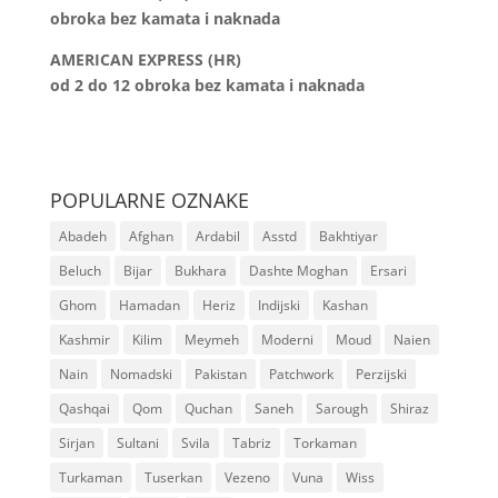
obroka bez kamata i naknada
AMERICAN EXPRESS (HR)
od 2 do 12
obroka bez kamata i naknada
POPULARNE OZNAKE
Abadeh
Afghan
Ardabil
Asstd
Bakhtiyar
Beluch
Bijar
Bukhara
Dashte Moghan
Ersari
Ghom
Hamadan
Heriz
Indijski
Kashan
Kashmir
Kilim
Meymeh
Moderni
Moud
Naien
Nain
Nomadski
Pakistan
Patchwork
Perzijski
Qashqai
Qom
Quchan
Saneh
Sarough
Shiraz
Sirjan
Sultani
Svila
Tabriz
Torkaman
Turkaman
Tuserkan
Vezeno
Vuna
Wiss