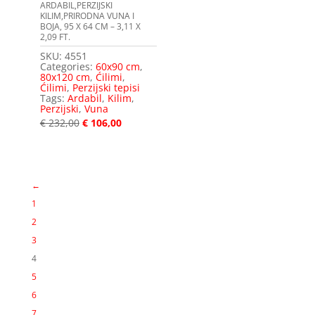
ARDABIL,PERZIJSKI
KILIM,PRIRODNA VUNA I
BOJA, 95 X 64 CM – 3,11 X
2,09 FT.
SKU:
4551
Categories:
60x90 cm
,
80x120 cm
,
Ćilimi
,
Ćilimi
,
Perzijski tepisi
Tags:
Ardabil
,
Kilim
,
Perzijski
,
Vuna
€
232,00
€
106,00
←
1
2
3
4
5
6
7