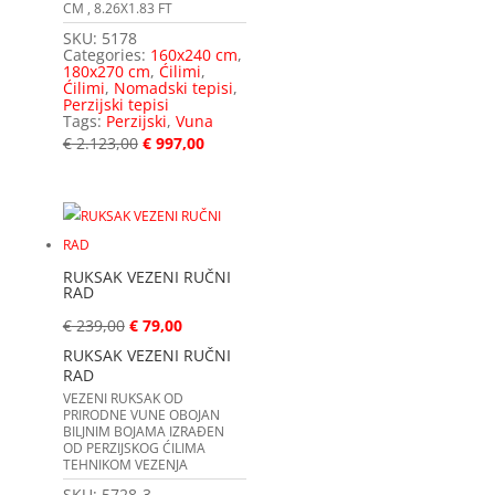
CM , 8.26X1.83 FT
SKU:
5178
Categories:
160x240 cm
,
180x270 cm
,
Ćilimi
,
Ćilimi
,
Nomadski tepisi
,
Perzijski tepisi
Tags:
Perzijski
,
Vuna
€
2.123,00
€
997,00
RUKSAK VEZENI RUČNI
RAD
€
239,00
€
79,00
RUKSAK VEZENI RUČNI
RAD
VEZENI RUKSAK OD
PRIRODNE VUNE OBOJAN
BILJNIM BOJAMA IZRAĐEN
OD PERZIJSKOG ĆILIMA
TEHNIKOM VEZENJA
SKU:
5728-3