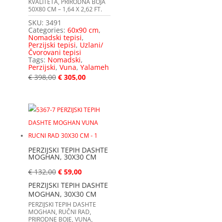
KVALITETA, PRIRODNA BOJA
50X80 CM – 1,64 X 2,62 FT.
SKU:
3491
Categories:
60x90 cm
,
Nomadski tepisi
,
Perzijski tepisi
,
Uzlani/
Čvorovani tepisi
Tags:
Nomadski
,
Perzijski
,
Vuna
,
Yalameh
€
398,00
€
305,00
PERZIJSKI TEPIH DASHTE
MOGHAN, 30X30 CM
€
132,00
€
59,00
PERZIJSKI TEPIH DASHTE
MOGHAN, 30X30 CM
PERZIJSKI TEPIH DASHTE
MOGHAN, RUČNI RAD,
PRIRODNE BOJE, VUNA,