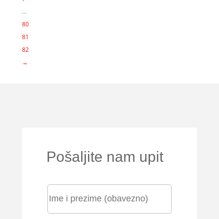
…
80
81
82
→
Pošaljite nam upit