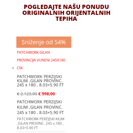
POGLEDAJTE NAŠU PONUDU
ORIGINALNIH ORIJENTALNIH
TEPIHA
Sniženje od 53%
Sniženje od 53%
Sniženje od 67%
Sniženje od 23%
Sniženje od 55%
Sniženje od 75%
Sniženje od 35%
Sniženje od 50%
Sniženje od 54%
PATCHWORK PERZIJSKI
KILIM ,GILAN PROVINC.
245 x 180 , 8.03×5.90 FT
€
2.123,00
€
998,00
PATCHWORK PERZIJSKI
KILIM ,GILAN PROVINC.
245 x 180 , 8.03×5.90 FT
PATCHWORK PERZIJSKI KILIM
,GILAN PROVINC. 245 x 180 ,
8.03×5.90 FT