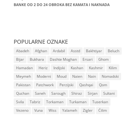
BANKE OD 2 DO 24 OBROKA BEZ KAMATA I NAKNADA
POPULARNE OZNAKE
Abadeh
Afghan
Ardabil
Asstd
Bakhtiyar
Beluch
Bijar
Bukhara
Dashte Moghan
Ersari
Ghom
Hamadan
Heriz
Indijski
Kashan
Kashmir
Kilim
Meymeh
Moderni
Moud
Naien
Nain
Nomadski
Pakistan
Patchwork
Perzijski
Qashqai
Qom
Quchan
Saneh
Sarough
Shiraz
Sirjan
Sultani
Svila
Tabriz
Torkaman
Turkaman
Tuserkan
Vezeno
Vuna
Wiss
Yalameh
Zigler
Ćilim